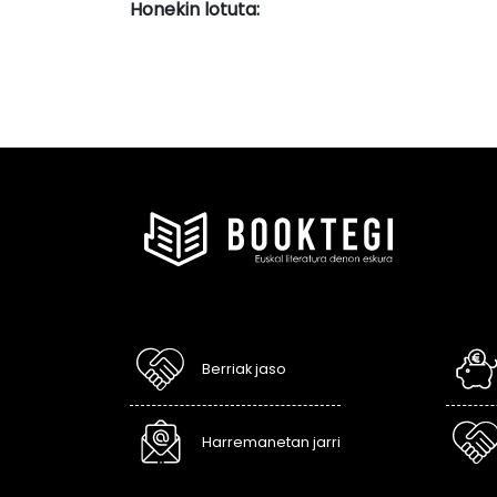
Honekin lotuta:
Berriak jaso
Harremanetan jarri