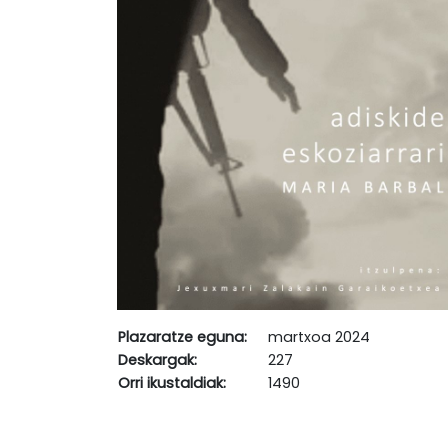
Plazaratze eguna:
martxoa 2024
Deskargak:
227
Orri ikustaldiak:
1490