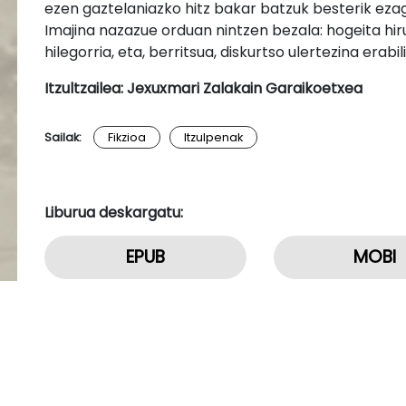
ezen gaztelaniazko hitz bakar batzuk besterik ezag
Imajina nazazue orduan nintzen bezala: hogeita hiru 
hilegorria, eta, berritsua, diskurtso ulertezina erabil
Itzultzailea: Jexuxmari Zalakain Garaikoetxea
Sailak:
Fikzioa
Itzulpenak
Liburua deskargatu:
EPUB
MOBI