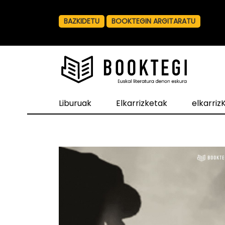
BAZKIDETU
BOOKTEGIN ARGITARATU
Liburuak
Elkarrizketak
elkarri