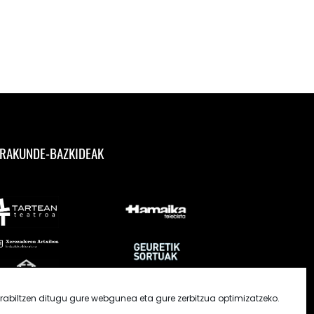
RAKUNDE-BAZKIDEAK
rabiltzen ditugu gure webgunea eta gure zerbitzua optimizatzeko.