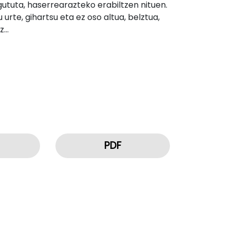
ututa, haserrearazteko erabiltzen nituen.
urte, gihartsu eta ez oso altua, belztua,
iz…
PDF