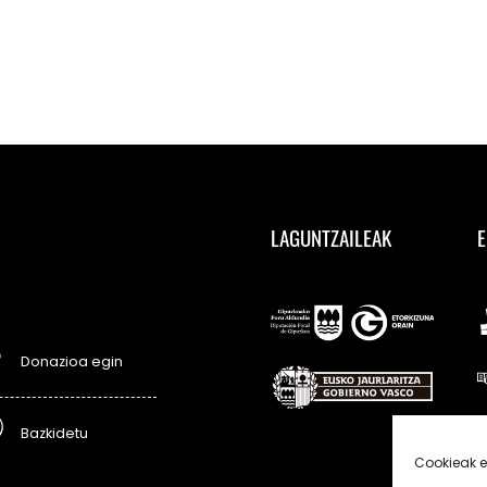
LAGUNTZAILEAK
E
Donazioa egin
Bazkidetu
Cookieak e