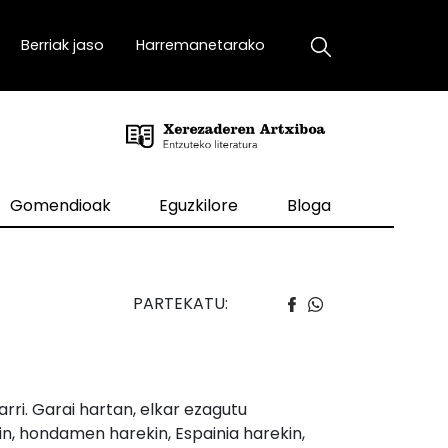
Berriak jaso
Harremanetarako
Gomendioak
Eguzkilore
Bloga
PARTEKATU:
rri. Garai hartan, elkar ezagutu
, hondamen harekin, Espainia harekin,