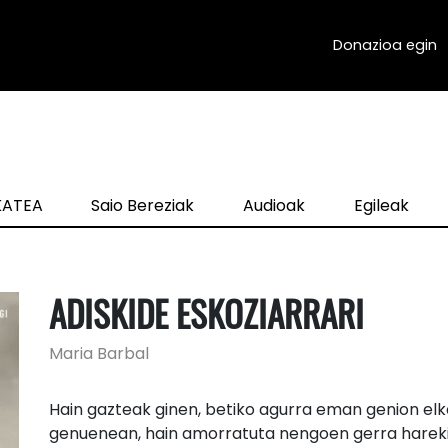
Donazioa egin
zKATEA
Saio Bereziak
Audioak
Egileak
ADISKIDE ESKOZIARRARI
Maria Barbal
Hain gazteak ginen, betiko agurra eman genion elka
genuenean, hain amorratuta nengoen gerra harekin