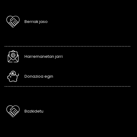
Berriak jaso
Harremanetan jarri
Donazioa egin
Bazkidetu