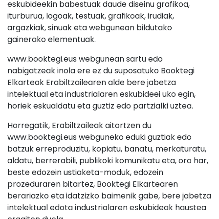
eskubideekin babestuak daude diseinu grafikoa,
iturburua, logoak, testuak, grafikoak, irudiak,
argazkiak, sinuak eta webgunean bildutako
gainerako elementuak.
www.booktegi.eus webgunean sartu edo
nabigatzeak inola ere ez du suposatuko Booktegi
Elkarteak Erabiltzailearen alde bere jabetza
intelektual eta industrialaren eskubideei uko egin,
horiek eskualdatu eta guztiz edo partzialki uztea.
Horregatik, Erabiltzaileak aitortzen du
www.booktegi.eus webguneko eduki guztiak edo
batzuk erreproduzitu, kopiatu, banatu, merkaturatu,
aldatu, berrerabili, publikoki komunikatu eta, oro har,
beste edozein ustiaketa-moduk, edozein
prozeduraren bitartez, Booktegi Elkartearen
berariazko eta idatzizko baimenik gabe, bere jabetza
intelektual edota industrialaren eskubideak haustea