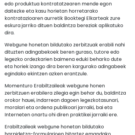
edo produktua kontratatzearen mende egon
daitezke eta kasu horietan horretarako
kontratazioaren aurretik Booktegi Elkarteak zure
eskura jarriko dituen baldintza bereziak aplikatuko
dira.
Webgune honetan bildutako zerbitzuak erabili nahi
dituzten adingabekoek beren guraso, tutore edo
legezko ordezkarien baimena eduki beharko dute
eta horiek izango dira beren kargurako adingabeek
egindako ekintzen azken erantzule.
Momenturo Erabiltzaileak webgune honen
zerbitzuen erabilera zilegia egin behar du, baldintza
orokor hauei, indarrean dagoen legezkotasunari,
moralari eta ordena publikoari jarraiki, bai eta
Interneten onartu ohi diren praktikei jarraiki ere.
Erabiltzaileak webgune honetan bildutako
harpidetza-formularioen bitartez emandako