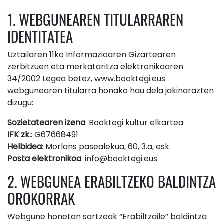
1. WEBGUNEAREN TITULARRAREN
IDENTITATEA
Uztailaren 11ko Informazioaren Gizartearen
zerbitzuen eta merkataritza elektronikoaren
34/2002 Legea betez, www.booktegi.eus
webgunearen titularra honako hau dela jakinarazten
dizugu:
Sozietatearen izena
: Booktegi kultur elkartea
IFK zk.
: G67668491
Helbidea
: Morlans pasealekua, 60, 3.a, esk.
Posta elektronikoa
: info@booktegi.eus
2. WEBGUNEA ERABILTZEKO BALDINTZA
OROKORRAK
Webgune honetan sartzeak “Erabiltzaile” baldintza