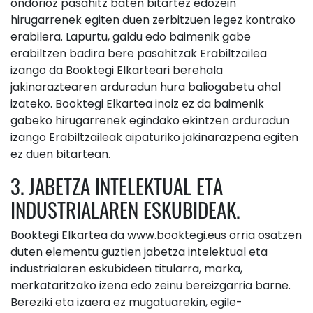
ondorioz pasahitz baten bitartez edozein
hirugarrenek egiten duen zerbitzuen legez kontrako
erabilera. Lapurtu, galdu edo baimenik gabe
erabiltzen badira bere pasahitzak Erabiltzailea
izango da Booktegi Elkarteari berehala
jakinaraztearen arduradun hura baliogabetu ahal
izateko. Booktegi Elkartea inoiz ez da baimenik
gabeko hirugarrenek egindako ekintzen arduradun
izango Erabiltzaileak aipaturiko jakinarazpena egiten
ez duen bitartean.
3. JABETZA INTELEKTUAL ETA
INDUSTRIALAREN ESKUBIDEAK.
Booktegi Elkartea da www.booktegi.eus orria osatzen
duten elementu guztien jabetza intelektual eta
industrialaren eskubideen titularra, marka,
merkataritzako izena edo zeinu bereizgarria barne.
Bereziki eta izaera ez mugatuarekin, egile-