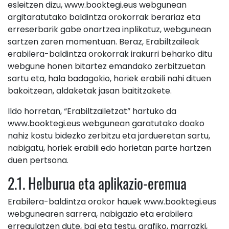
esleitzen dizu, www.booktegi.eus webgunean
argitaratutako baldintza orokorrak berariaz eta
erreserbarik gabe onartzea inplikatuz, webgunean
sartzen zaren momentuan. Beraz, Erabiltzaileak
erabilera-baldintza orokorrak irakurri beharko ditu
webgune honen bitartez emandako zerbitzuetan
sartu eta, hala badagokio, horiek erabili nahi dituen
bakoitzean, aldaketak jasan baititzakete.
Ildo horretan, “Erabiltzailetzat” hartuko da
www.booktegi.eus webgunean garatutako doako
nahiz kostu bidezko zerbitzu eta jardueretan sartu,
nabigatu, horiek erabili edo horietan parte hartzen
duen pertsona.
2.1. Helburua eta aplikazio-eremua
Erabilera-baldintza orokor hauek www.booktegi.eus
webgunearen sarrera, nabigazio eta erabilera
erregulatzen dute, bai eta testu, grafiko, marrazki,