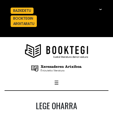
BAZKIDETU
☰
BOOKTEGIN
ARGITARATU
☰
LEGE OHARRA