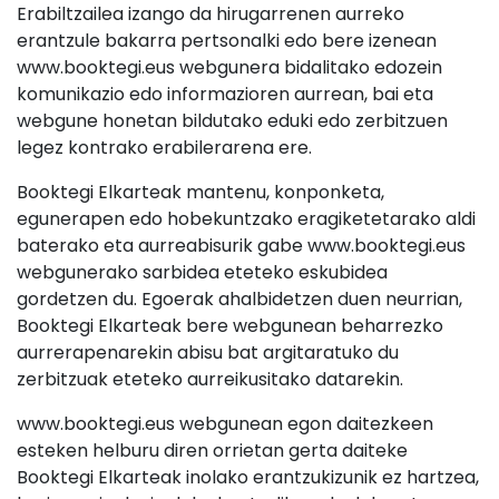
Erabiltzailea izango da hirugarrenen aurreko
erantzule bakarra pertsonalki edo bere izenean
www.booktegi.eus webgunera bidalitako edozein
komunikazio edo informazioren aurrean, bai eta
webgune honetan bildutako eduki edo zerbitzuen
legez kontrako erabilerarena ere.
Booktegi Elkarteak mantenu, konponketa,
egunerapen edo hobekuntzako eragiketetarako aldi
baterako eta aurreabisurik gabe www.booktegi.eus
webgunerako sarbidea eteteko eskubidea
gordetzen du. Egoerak ahalbidetzen duen neurrian,
Booktegi Elkarteak bere webgunean beharrezko
aurrerapenarekin abisu bat argitaratuko du
zerbitzuak eteteko aurreikusitako datarekin.
www.booktegi.eus webgunean egon daitezkeen
esteken helburu diren orrietan gerta daiteke
Booktegi Elkarteak inolako erantzukizunik ez hartzea,