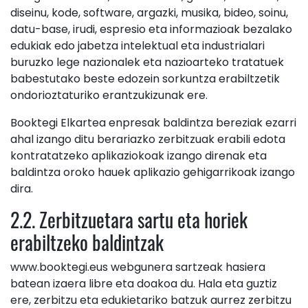
diseinu, kode, software, argazki, musika, bideo, soinu,
datu-base, irudi, espresio eta informazioak bezalako
edukiak edo jabetza intelektual eta industrialari
buruzko lege nazionalek eta nazioarteko tratatuek
babestutako beste edozein sorkuntza erabiltzetik
ondorioztaturiko erantzukizunak ere.
Booktegi Elkartea enpresak baldintza bereziak ezarri
ahal izango ditu berariazko zerbitzuak erabili edota
kontratatzeko aplikaziokoak izango direnak eta
baldintza oroko hauek aplikazio gehigarrikoak izango
dira.
2.2. Zerbitzuetara sartu eta horiek
erabiltzeko baldintzak
www.booktegi.eus webgunera sartzeak hasiera
batean izaera libre eta doakoa du. Hala eta guztiz
ere, zerbitzu eta edukietariko batzuk aurrez zerbitzu