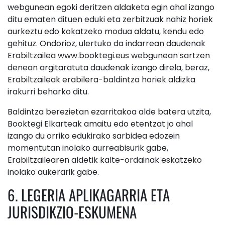
webgunean egoki deritzen aldaketa egin ahal izango
ditu ematen dituen eduki eta zerbitzuak nahiz horiek
aurkeztu edo kokatzeko modua aldatu, kendu edo
gehituz. Ondorioz, ulertuko da indarrean daudenak
Erabiltzailea www.booktegi.eus webgunean sartzen
denean argitaratuta daudenak izango direla, beraz,
Erabiltzaileak erabilera-baldintza horiek aldizka
irakurri beharko ditu.
Baldintza berezietan ezarritakoa alde batera utzita,
Booktegi Elkarteak amaitu edo etentzat jo ahal
izango du orriko edukirako sarbidea edozein
momentutan inolako aurreabisurik gabe,
Erabiltzailearen aldetik kalte-ordainak eskatzeko
inolako aukerarik gabe.
6. LEGERIA APLIKAGARRIA ETA
JURISDIKZIO-ESKUMENA