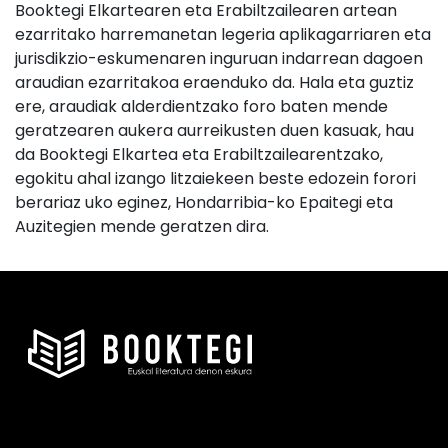
Booktegi Elkartearen eta Erabiltzailearen artean
ezarritako harremanetan legeria aplikagarriaren eta
jurisdikzio-eskumenaren inguruan indarrean dagoen
araudian ezarritakoa eraenduko da. Hala eta guztiz
ere, araudiak alderdientzako foro baten mende
geratzearen aukera aurreikusten duen kasuak, hau
da Booktegi Elkartea eta Erabiltzailearentzako,
egokitu ahal izango litzaiekeen beste edozein forori
berariaz uko eginez, Hondarribia-ko Epaitegi eta
Auzitegien mende geratzen dira.