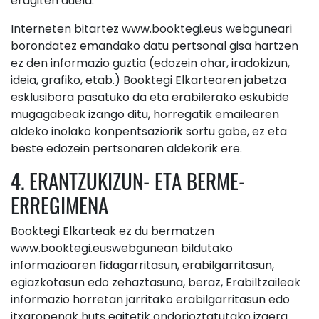
eragiten duela.
Interneten bitartez www.booktegi.eus webguneari
borondatez emandako datu pertsonal gisa hartzen
ez den informazio guztia (edozein ohar, iradokizun,
ideia, grafiko, etab.) Booktegi Elkartearen jabetza
esklusibora pasatuko da eta erabilerako eskubide
mugagabeak izango ditu, horregatik emailearen
aldeko inolako konpentsaziorik sortu gabe, ez eta
beste edozein pertsonaren aldekorik ere.
4. ERANTZUKIZUN- ETA BERME-
ERREGIMENA
Booktegi Elkarteak ez du bermatzen
www.booktegi.euswebgunean bildutako
informazioaren fidagarritasun, erabilgarritasun,
egiazkotasun edo zehaztasuna, beraz, Erabiltzaileak
informazio horretan jarritako erabilgarritasun edo
itxaropenak huts egitetik ondorioztatutako izaera