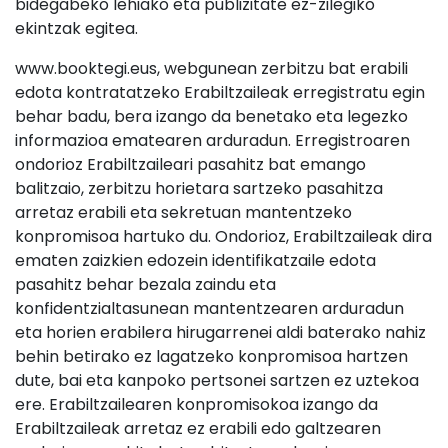
bidegabeko lehiako eta publizitate ez-zilegiko
ekintzak egitea.
www.booktegi.eus, webgunean zerbitzu bat erabili
edota kontratatzeko Erabiltzaileak erregistratu egin
behar badu, bera izango da benetako eta legezko
informazioa ematearen arduradun. Erregistroaren
ondorioz Erabiltzaileari pasahitz bat emango
balitzaio, zerbitzu horietara sartzeko pasahitza
arretaz erabili eta sekretuan mantentzeko
konpromisoa hartuko du. Ondorioz, Erabiltzaileak dira
ematen zaizkien edozein identifikatzaile edota
pasahitz behar bezala zaindu eta
konfidentzialtasunean mantentzearen arduradun
eta horien erabilera hirugarrenei aldi baterako nahiz
behin betirako ez lagatzeko konpromisoa hartzen
dute, bai eta kanpoko pertsonei sartzen ez uztekoa
ere. Erabiltzailearen konpromisokoa izango da
Erabiltzaileak arretaz ez erabili edo galtzearen