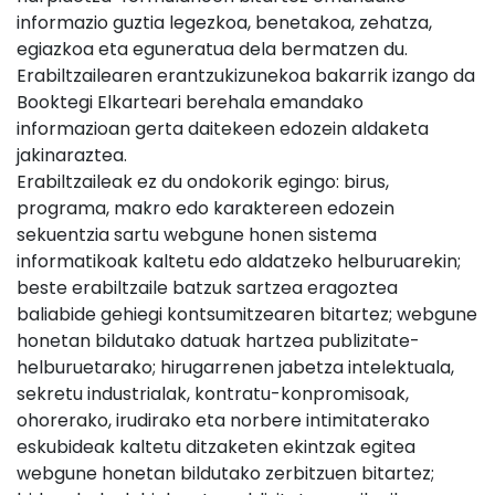
informazio guztia legezkoa, benetakoa, zehatza,
egiazkoa eta eguneratua dela bermatzen du.
Erabiltzailearen erantzukizunekoa bakarrik izango da
Booktegi Elkarteari berehala emandako
informazioan gerta daitekeen edozein aldaketa
jakinaraztea.
Erabiltzaileak ez du ondokorik egingo: birus,
programa, makro edo karaktereen edozein
sekuentzia sartu webgune honen sistema
informatikoak kaltetu edo aldatzeko helburuarekin;
beste erabiltzaile batzuk sartzea eragoztea
baliabide gehiegi kontsumitzearen bitartez; webgune
honetan bildutako datuak hartzea publizitate-
helburuetarako; hirugarrenen jabetza intelektuala,
sekretu industrialak, kontratu-konpromisoak,
ohorerako, irudirako eta norbere intimitaterako
eskubideak kaltetu ditzaketen ekintzak egitea
webgune honetan bildutako zerbitzuen bitartez;