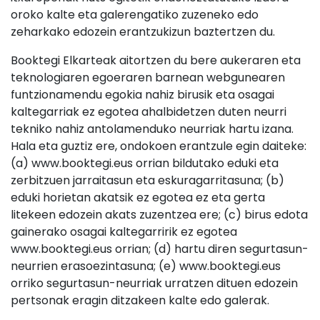
oroko kalte eta galerengatiko zuzeneko edo
zeharkako edozein erantzukizun baztertzen du.
Booktegi Elkarteak aitortzen du bere aukeraren eta
teknologiaren egoeraren barnean webgunearen
funtzionamendu egokia nahiz birusik eta osagai
kaltegarriak ez egotea ahalbidetzen duten neurri
tekniko nahiz antolamenduko neurriak hartu izana.
Hala eta guztiz ere, ondokoen erantzule egin daiteke:
(a) www.booktegi.eus orrian bildutako eduki eta
zerbitzuen jarraitasun eta eskuragarritasuna; (b)
eduki horietan akatsik ez egotea ez eta gerta
litekeen edozein akats zuzentzea ere; (c) birus edota
gainerako osagai kaltegarririk ez egotea
www.booktegi.eus orrian; (d) hartu diren segurtasun-
neurrien erasoezintasuna; (e) www.booktegi.eus
orriko segurtasun-neurriak urratzen dituen edozein
pertsonak eragin ditzakeen kalte edo galerak.