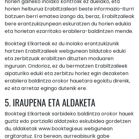
horien gaineko inolako kontrolik ez duelako, eta
horien helburua Erabiltzaileari beste informazio-iturri
batzuen berri ematea izango da, beraz, Erabiltzaileak
bere erantzukizunpean eskuratzen du horien edukia
eta horietan ezarritako erabilera-baldintzen mende.
Booktegi Elkarteak ez du inolako erantzukizunik
hartzen Erabiltzaileek webgunean bildutako eduki
eta zerbitzuak erabiltzen dituzten moduaren
inguruan. Ondorioz, ez du bermatzen Erabiltzaileek
aipaturiko eduki eta zerbitzu horiez egin dezaketen
erabilera baldintza orokor hauetara egokitu direnik,
ez eta arretaz egingo dutenik ere.
5. IRAUPENA ETA ALDAKETA
Booktegi Elkarteak sarbideko baldintza orokor hauek
guztiz edo partzialki aldatzeko eskubidea gordetzen
du, aldaketak www.booktegi.eus webgunean
argitaratuz. Era berean, aurreabisurik gabe