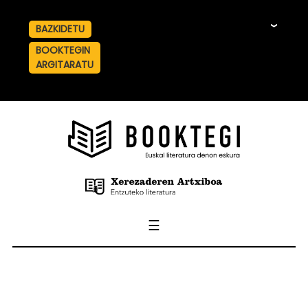
BAZKIDETU
☰
BOOKTEGIN
ARGITARATU
☰