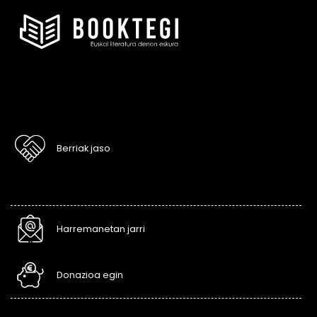
Berriak jaso
Harremanetan jarri
Donazioa egin