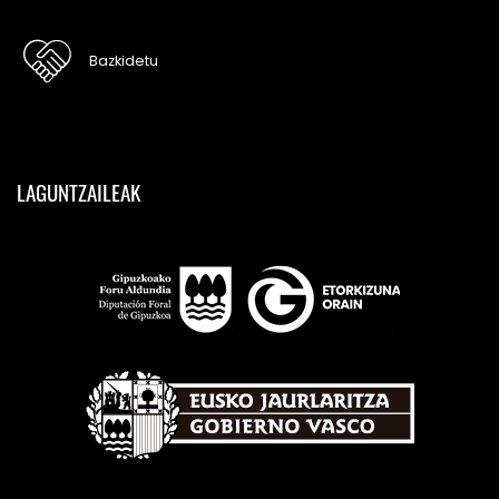
Bazkidetu
LAGUNTZAILEAK