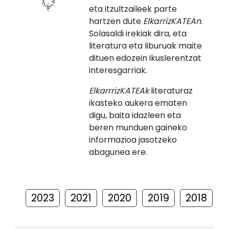
eta itzultzaileek parte
hartzen dute
ElkarrizKATEAn
.
Solasaldi irekiak dira, eta
literatura eta liburuak maite
dituen edozein ikuslerentzat
interesgarriak.
ElkarrrizKATEAk
literaturaz
ikasteko aukera ematen
digu, baita idazleen eta
beren munduen gaineko
informazioa jasotzeko
abagunea ere.
2023
2021
2020
2019
2018