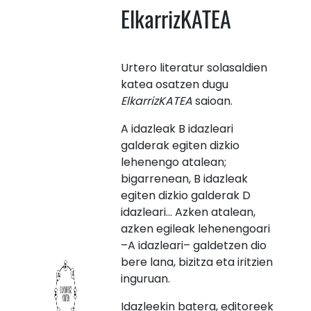
ElkarrizKATEA
Urtero literatur solasaldien
katea osatzen dugu
ElkarrizKATEA
saioan.
A idazleak B idazleari
galderak egiten dizkio
lehenengo atalean;
bigarrenean, B idazleak
egiten dizkio galderak D
idazleari… Azken atalean,
azken egileak lehenengoari
–A idazleari– galdetzen dio
bere lana, bizitza eta iritzien
inguruan.
Idazleekin batera, editoreek