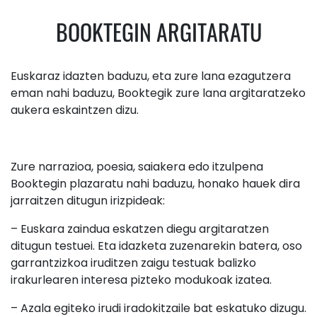
BOOKTEGIN ARGITARATU
Euskaraz idazten baduzu, eta zure lana ezagutzera
eman nahi baduzu, Booktegik zure lana argitaratzeko
aukera eskaintzen dizu.
Zure narrazioa, poesia, saiakera edo itzulpena
Booktegin plazaratu nahi baduzu, honako hauek dira
jarraitzen ditugun irizpideak:
– Euskara zaindua eskatzen diegu argitaratzen
ditugun testuei. Eta idazketa zuzenarekin batera, oso
garrantzizkoa iruditzen zaigu testuak balizko
irakurlearen interesa pizteko modukoak izatea.
– Azala egiteko irudi iradokitzaile bat eskatuko dizugu.