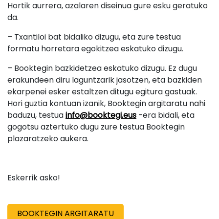
Hortik aurrera, azalaren diseinua gure esku geratuko
da.
– Txantiloi bat bidaliko dizugu, eta zure testua
formatu horretara egokitzea eskatuko dizugu.
– Booktegin bazkidetzea eskatuko dizugu. Ez dugu
erakundeen diru laguntzarik jasotzen, eta bazkiden
ekarpenei esker estaltzen ditugu egitura gastuak.
Hori guztia kontuan izanik, Booktegin argitaratu nahi
baduzu, testua
info@booktegi.eus
-era bidali, eta
gogotsu aztertuko dugu zure testua Booktegin
plazaratzeko aukera.
Eskerrik asko!
BOOKTEGIN ARGITARATU