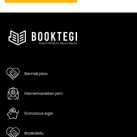
Berriak jaso
Harremanetan jarri
Donazioa egin
Bazkidetu