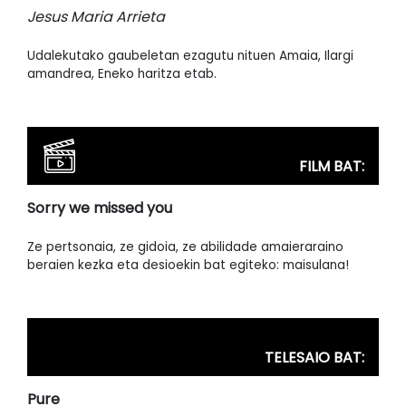
Jesus Maria Arrieta
Udalekutako gaubeletan ezagutu nituen Amaia, Ilargi
amandrea, Eneko haritza etab.
FILM BAT:
Sorry we missed you
Ze pertsonaia, ze gidoia, ze abilidade amaieraraino
beraien kezka eta desioekin bat egiteko: maisulana!
TELESAIO BAT:
Pure