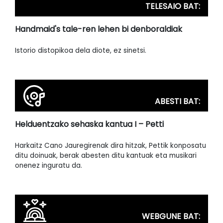
TELESAIO BAT:
Handmaid's tale-ren lehen bi denboraldiak
Istorio distopikoa dela diote, ez sinetsi.
ABESTI BAT:
Helduentzako sehaska kantua I – Petti
Harkaitz Cano Jauregirenak dira hitzak, Pettik konposatu
ditu doinuak, berak abesten ditu kantuak eta musikari
onenez inguratu da.
WEBGUNE BAT: