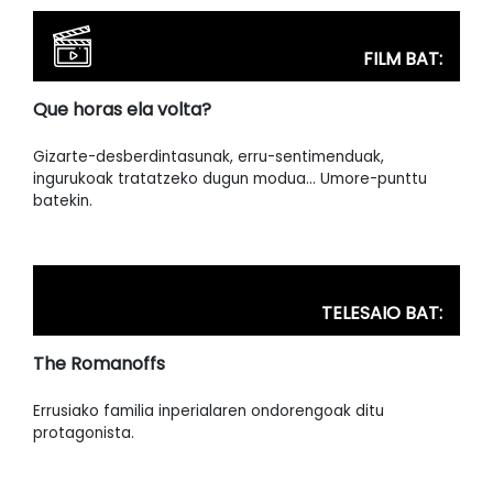
FILM BAT:
Que horas ela volta?
Gizarte-desberdintasunak, erru-sentimenduak,
ingurukoak tratatzeko dugun modua… Umore-punttu
batekin.
TELESAIO BAT:
The Romanoffs
Errusiako familia inperialaren ondorengoak ditu
protagonista.