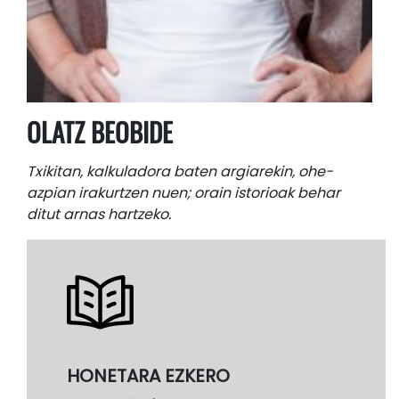
OLATZ BEOBIDE
Txikitan, kalkuladora baten argiarekin, ohe-
azpian irakurtzen nuen; orain istorioak behar
ditut arnas hartzeko.
HONETARA EZKERO