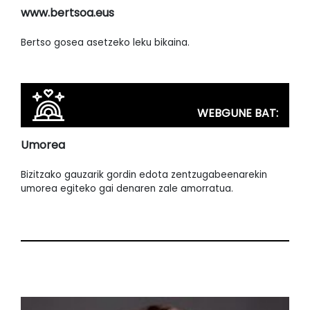
www.bertsoa.eus
Bertso gosea asetzeko leku bikaina.
WEBGUNE BAT:
Umorea
Bizitzako gauzarik gordin edota zentzugabeenarekin
umorea egiteko gai denaren zale amorratua.