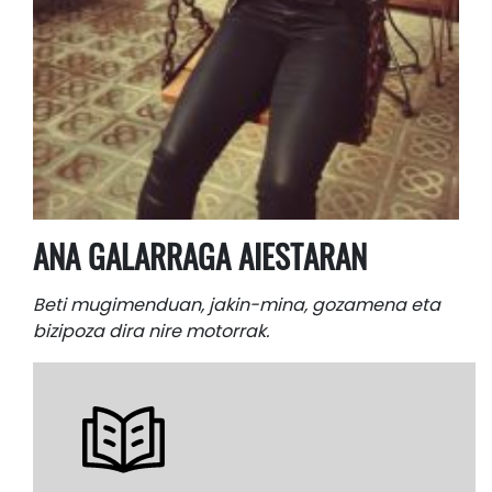
ANA GALARRAGA AIESTARAN
Beti mugimenduan, jakin-mina, gozamena eta
bizipoza dira nire motorrak.