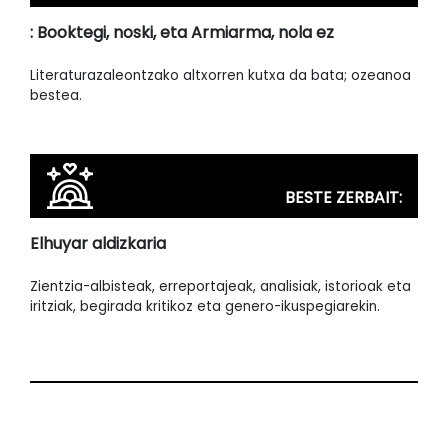
: Booktegi, noski, eta Armiarma, nola ez
Literaturazaleontzako altxorren kutxa da bata; ozeanoa
bestea.
BESTE ZERBAIT:
Elhuyar aldizkaria
Zientzia-albisteak, erreportajeak, analisiak, istorioak eta
iritziak, begirada kritikoz eta genero-ikuspegiarekin.