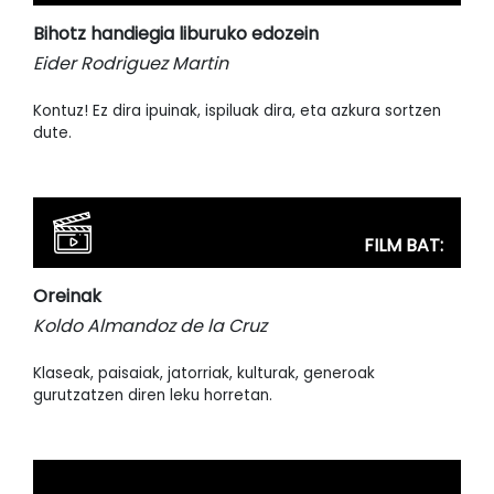
Bihotz handiegia liburuko edozein
Eider Rodriguez Martin
Kontuz! Ez dira ipuinak, ispiluak dira, eta azkura sortzen
dute.
FILM BAT:
Oreinak
Koldo Almandoz de la Cruz
Klaseak, paisaiak, jatorriak, kulturak, generoak
gurutzatzen diren leku horretan.