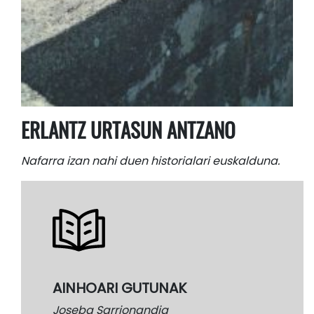
ERLANTZ URTASUN ANTZANO
Nafarra izan nahi duen historialari euskalduna.
AINHOARI GUTUNAK
Joseba Sarrionandia