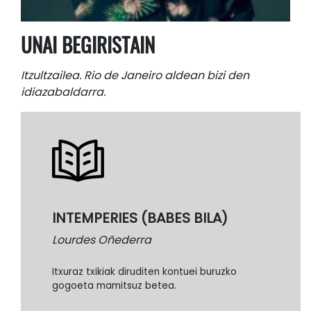
UNAI BEGIRISTAIN
Itzultzailea. Rio de Janeiro aldean bizi den
idiazabaldarra.
INTEMPERIES (BABES BILA)
Lourdes Oñederra
Itxuraz txikiak diruditen kontuei buruzko
gogoeta mamitsuz betea.