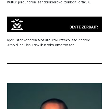
Kultur-jardunaren-sendabiderako-zenbait-artikulu.
BESTE ZERBAIT:
Igor Estankonaren Moskito irakurtzeko, eta Andrea
Arnold-en Fish Tank ikusteko amorratzen.