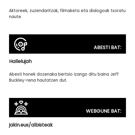
Aktoreek, zuzendaritzak, filmaketa eta dialogoak txoratu
naute.
ABESTI BAT:
Hallelujah
Abesti honek dozenaka bertsio izango ditu baina Jeff
Buckley-rena hautatzen dut.
WEBGUNE BAT:
jakin.eus/albisteak