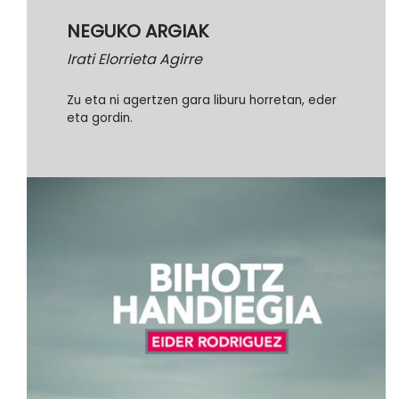
NEGUKO ARGIAK
Irati Elorrieta Agirre
Zu eta ni agertzen gara liburu horretan, eder
eta gordin.