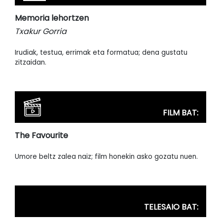
Memoria lehortzen
Txakur Gorria
Irudiak, testua, errimak eta formatua; dena gustatu
zitzaidan.
FILM BAT:
The Favourite
Umore beltz zalea naiz; film honekin asko gozatu nuen.
TELESAIO BAT: