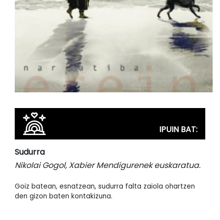
IPUIN BAT:
Sudurra
Nikolai Gogol, Xabier Mendigurenek euskaratua.
Goiz batean, esnatzean, sudurra falta zaiola ohartzen
den gizon baten kontakizuna.