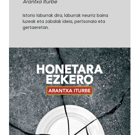
Arantxa Iturbe
Istorio laburrak dira, laburrak neurriz baina
luzeak eta zabalak ideia, pertsonaia eta
gertaeretan.