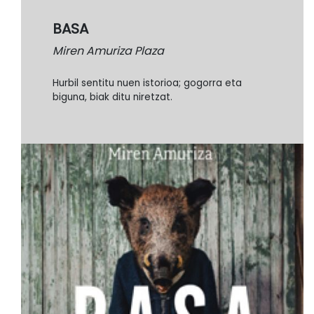
BASA
Miren Amuriza Plaza
Hurbil sentitu nuen istorioa; gogorra eta
biguna, biak ditu niretzat.