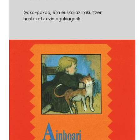
Goxo-goxoa, eta euskaraz irakurtzen
hastekotz ezin egokiagorik.