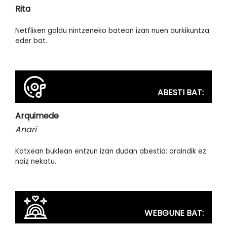
Rita
Netflixen galdu nintzeneko batean izan nuen aurkikuntza
eder bat.
ABESTI BAT:
Arquimede
Anari
Kotxean buklean entzun izan dudan abestia: oraindik ez
naiz nekatu.
WEBGUNE BAT: