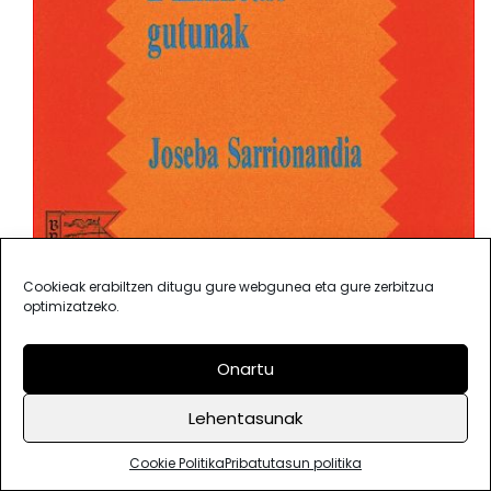
Cookieak erabiltzen ditugu gure webgunea eta gure zerbitzua
optimizatzeko.
Onartu
IPUIN BAT:
Lehentasunak
Gure mitologia
Cookie Politika
Pribatutasun politika
Herrikoia