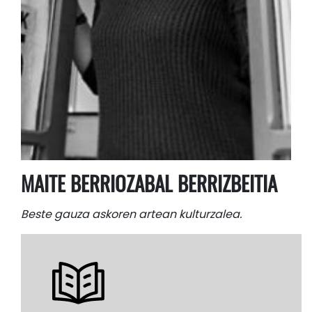
MAITE BERRIOZABAL BERRIZBEITIA
Beste gauza askoren artean kulturzalea.