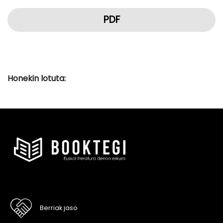
PDF
Honekin lotuta:
Berriak jaso