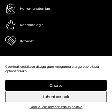
Harremanetan jarri
Donazioa egin
Bazkidetu
Cookieak erabiltzen ditugu gure webgunea eta gure zerbitzua
optimizatzeko.
Onartu
Lehentasunak
Bisitak: 639873
Deskargak: 341806
Cookie Politika
Lege oharra
Pribatutasun politika
Cookie Politika
Pribatutasun politika