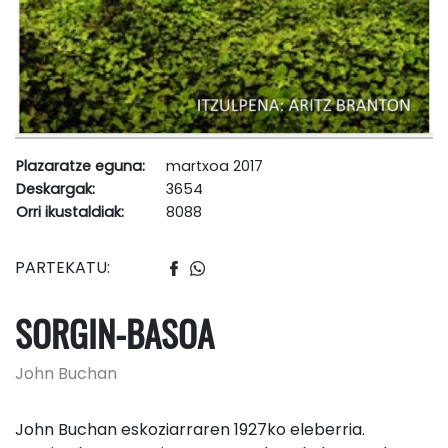
Plazaratze eguna:
martxoa 2017
Deskargak:
3654
Orri ikustaldiak:
8088
PARTEKATU:
SORGIN-BASOA
John Buchan
John Buchan eskoziarraren 1927ko eleberria.