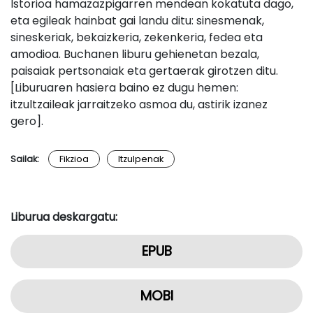
Istorioa hamazazpigarren mendean kokatuta dago,
eta egileak hainbat gai landu ditu: sinesmenak,
sineskeriak, bekaizkeria, zekenkeria, fedea eta
amodioa. Buchanen liburu gehienetan bezala,
paisaiak pertsonaiak eta gertaerak girotzen ditu.
[Liburuaren hasiera baino ez dugu hemen:
itzultzaileak jarraitzeko asmoa du, astirik izanez
gero].
Sailak:
Fikzioa
Itzulpenak
Liburua deskargatu:
EPUB
MOBI