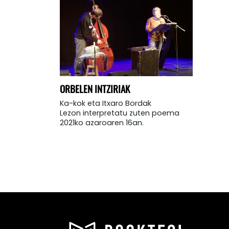
ORBELEN INTZIRIAK
Ka-kok eta Itxaro Bordak
Lezon interpretatu zuten poema
2021ko azaroaren 16an.