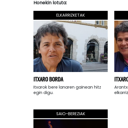
Honekin lotuta:
ELKARRIZKETAK
ITXARO BORDA
ITXAR
Itxarok bere lanaren gainean hitz
Arantx
egin digu.
elkarri
SAIO-BEREZIAK