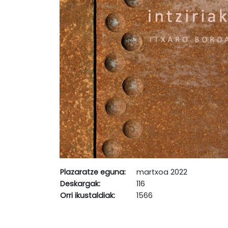
Plazaratze eguna:
martxoa 2022
Deskargak:
116
Orri ikustaldiak:
1566