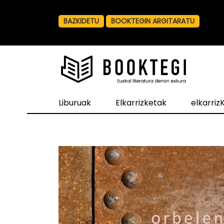
BAZKIDETU
BOOKTEGIN ARGITARATU
Liburuak
Elkarrizketak
elkarri