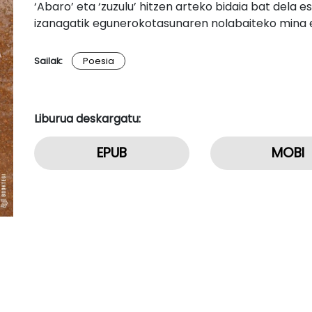
‘Abaro’ eta ‘zuzulu’ hitzen arteko bidaia bat dela 
izanagatik egunerokotasunaren nolabaiteko mina 
Sailak:
Poesia
Liburua deskargatu:
EPUB
MOBI