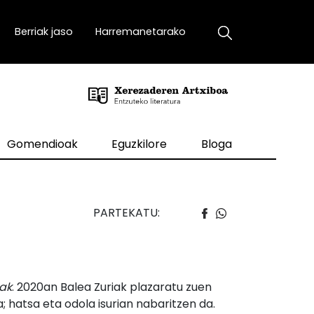
Berriak jaso
Harremanetarako
Gomendioak
Eguzkilore
Bloga
PARTEKATU:
iak
. 2020an Balea Zuriak plazaratu zuen
a; hatsa eta odola isurian nabaritzen da.