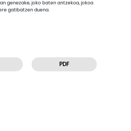
esan genezake, joko baten antzekoa, jokoa
ere gatibatzen duena.
PDF