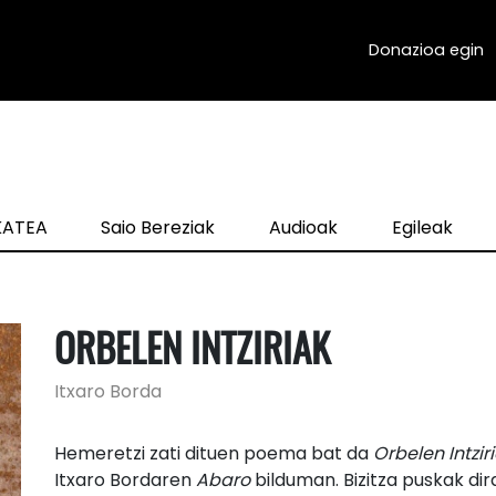
Donazioa egin
zKATEA
Saio Bereziak
Audioak
Egileak
ORBELEN INTZIRIAK
Itxaro Borda
Hemeretzi zati dituen poema bat da
Orbelen Intzir
Itxaro Bordaren
Abaro
bilduman. Bizitza puskak dir