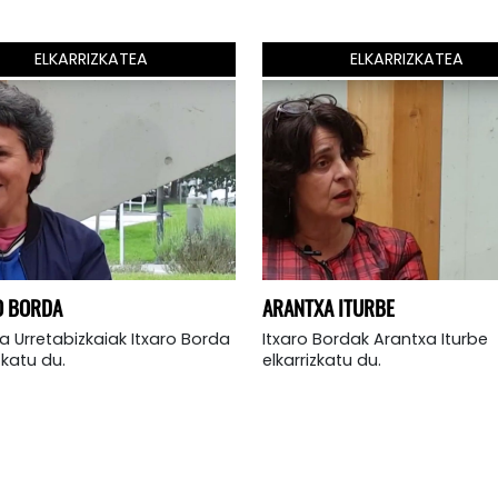
ELKARRIZKATEA
ELKARRIZKATEA
O BORDA
ARANTXA ITURBE
a Urretabizkaiak Itxaro Borda
Itxaro Bordak Arantxa Iturbe
zkatu du.
elkarrizkatu du.