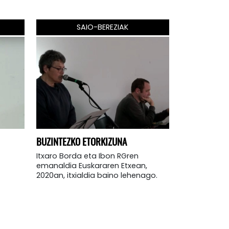
SAIO-BEREZIAK
BUZINTEZKO ETORKIZUNA
Itxaro Borda eta Ibon RGren
emanaldia Euskararen Etxean,
2020an, itxialdia baino lehenago.