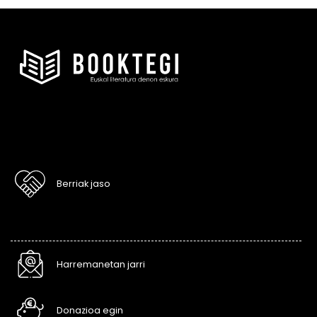
Berriak jaso
Harremanetan jarri
Donazioa egin