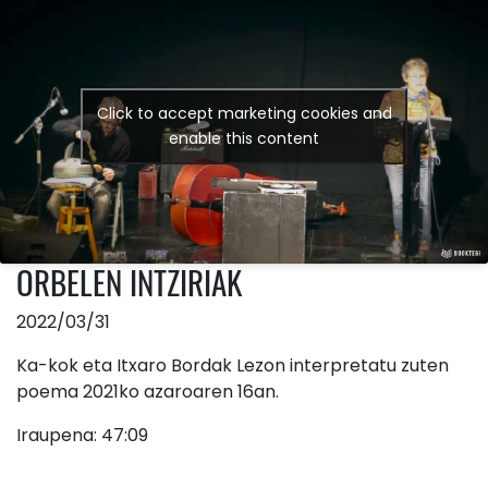
Click to accept marketing cookies and
enable this content
ORBELEN INTZIRIAK
2022/03/31
Ka-kok eta Itxaro Bordak Lezon interpretatu zuten
poema 2021ko azaroaren 16an.
Iraupena: 47:09