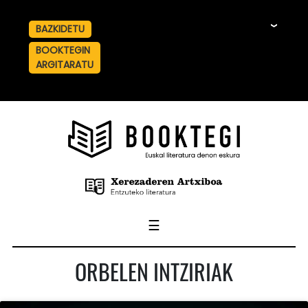
BAZKIDETU
☰
BOOKTEGIN
ARGITARATU
☰
ORBELEN INTZIRIAK