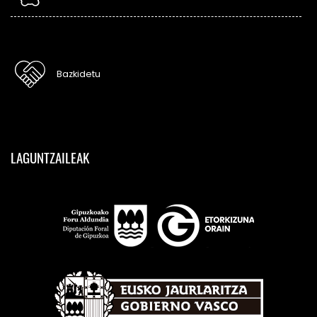
Bazkidetu
LAGUNTZAILEAK