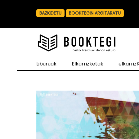
BAZKIDETU
BOOKTEGIN ARGITARATU
Liburuak
Elkarrizketak
elkarri