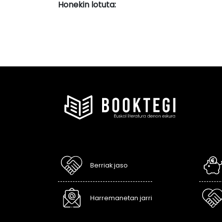
Honekin lotuta:
Berriak jaso
Harremanetan jarri