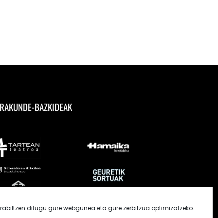
RAKUNDE-BAZKIDEAK
rabiltzen ditugu gure webgunea eta gure zerbitzua optimizatzeko.