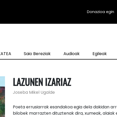
Donazioa egin
zKATEA
Saio Bereziak
Audioak
Egileak
LAZUNEN IZARIAZ
Joseba Mikel Ugalde
Poeta errusiarrak esandakoa egia dela dakidan arre
bilobek marrazten dituztenak dira, xumeak, alaiak e