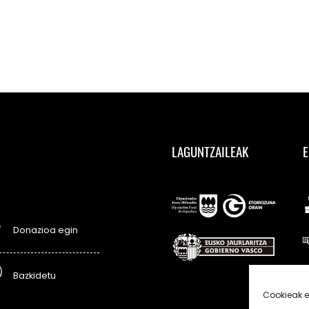
LAGUNTZAILEAK
E
Donazioa egin
Bazkidetu
Cookieak e