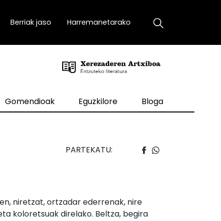
Berriak jaso
Harremanetarako
Gomendioak
Eguzkilore
Bloga
PARTEKATU:
n, niretzat, ortzadar ederrenak, nire
ta koloretsuak direlako. Beltza, begira