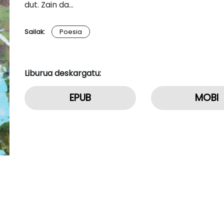
dut. Zain da…
Sailak:
Poesia
Liburua deskargatu:
EPUB
MOBI