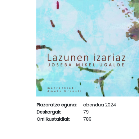
Plazaratze eguna:
abendua 2024
Deskargak:
79
Orri ikustaldiak:
789