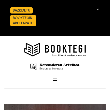
BAZKIDETU
☰
BOOKTEGIN
ARGITARATU
☰