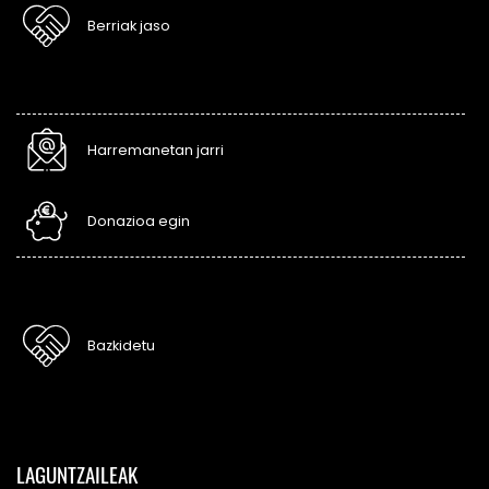
Berriak jaso
Harremanetan jarri
Donazioa egin
Bazkidetu
LAGUNTZAILEAK