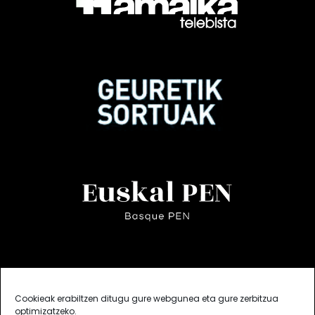
Cookieak erabiltzen ditugu gure webgunea eta gure zerbitzua
optimizatzeko.