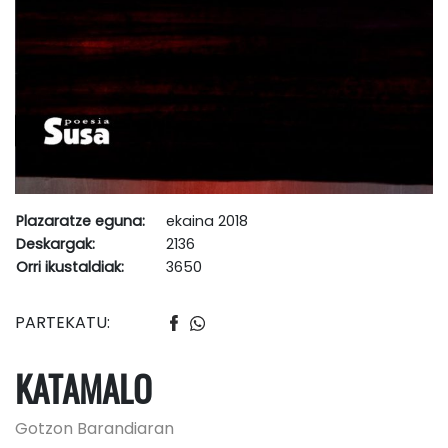
Plazaratze eguna:
ekaina 2018
Deskargak:
2136
Orri ikustaldiak:
3650
PARTEKATU:
KATAMALO
Gotzon Barandiaran