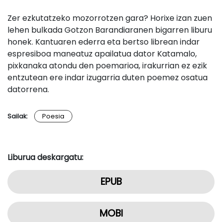
Zer ezkutatzeko mozorrotzen gara? Horixe izan zuen
lehen bulkada Gotzon Barandiaranen bigarren liburu
honek. Kantuaren ederra eta bertso librean indar
espresiboa maneatuz apailatua dator Katamalo,
pixkanaka atondu den poemarioa, irakurrian ez ezik
entzutean ere indar izugarria duten poemez osatua
datorrena.
Sailak:
Poesia
Liburua deskargatu:
EPUB
MOBI