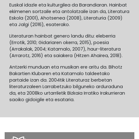
Euskal idazle eta kulturgilea da Barandiaran. Hainbat
ekimenen sortzaile eta antolatzaile izan da, Literatura
Eskola (2001), Ahotsenea (2008), Literaturia (2009)
eta Jalgi (2016), esaterako.
Literaturan hainbat genero landu ditu: eleberria
(Errotik, 2010; Gidariaren okerra, 2015), poesia
(Arrakalak, 2004; Katamalo, 2007), haur-literatura
(Arrarotz, 2016) eta saiakera (Hitzen Ahairea, 2018).
Antzerki munduan eta musikan ere aritu da. Bihotz
Bakartien Klubaren eta Katamalo taldeetako
partaide izan da. 2004tik Literaturaz berbetan
literaturzaleen Larrabetzuko bilguneko arduraduna
da, eta 2008ko urtarriletik Bizkaia Irratiko Irakurrieran
saoiko gidoigile eta esataria.