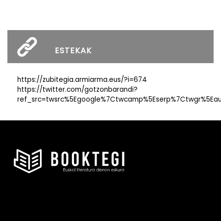
ESTEKAK
https://zubitegia.armiarma.eus/?i=674
https://twitter.com/gotzonbarandi?
ref_src=twsrc%5Egoogle%7Ctwcamp%5Eserp%7Ctwgr%5Eau