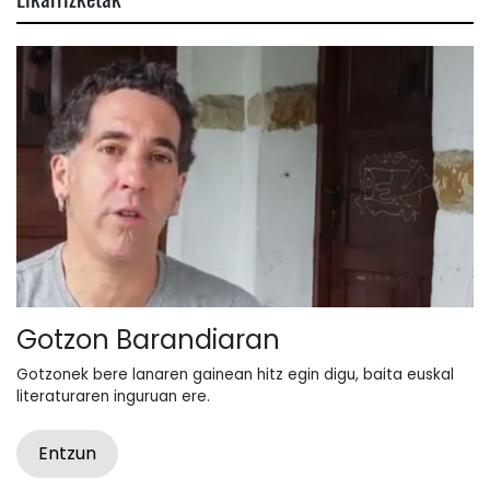
Gotzon Barandiaran
Gotzonek bere lanaren gainean hitz egin digu, baita euskal
literaturaren inguruan ere.
Entzun