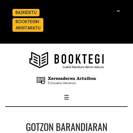
BAZKIDETU
☰
BOOKTEGIN
ARGITARATU
☰
GOTZON BARANDIARAN