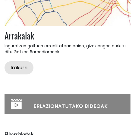
Arrakalak
Inguratzen gaituen errealitatean baino, gizakiongan aurkitu
ditu Gotzon Barandiaranek...
Irakurri
ERLAZIONATUTAKO BIDEOAK
Elkarrizketak