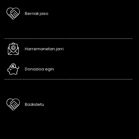
Berriak jaso
Harremanetan jarri
Donazioa egin
Bazkidetu