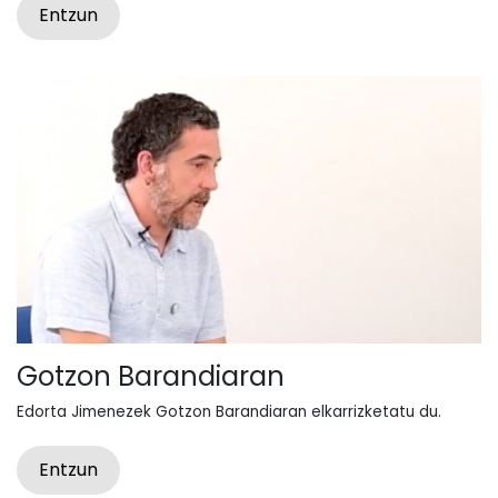
Entzun
Gotzon Barandiaran
Edorta Jimenezek Gotzon Barandiaran elkarrizketatu du.
Entzun