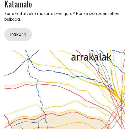
Katamalo
Zer ezkutatzeko mozorrotzen gara? Horixe izan zuen lehen
bulkada...
Irakurri