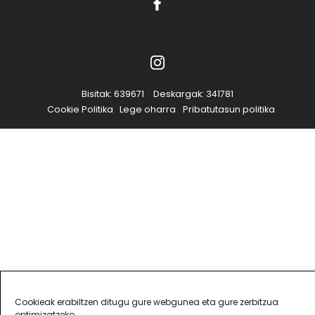
Bisitak: 639671
Deskargak: 341781
Cookie Politika
Lege oharra
Pribatutasun politika
Cookieak erabiltzen ditugu gure webgunea eta gure zerbitzua
optimizatzeko.