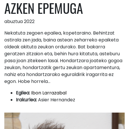
AZKEN EPEMUGA
abuztua 2022
Nekatuta zegoen epailea, kopetaraino. Behintzat
ostirala zen jada, baina astean zeharreko epaiketa
oldeak akituta zeukan ordurako. Bat bakarra
geratzen zitzaion eta, behin hura kitatuta, asteburu
pasa joan zitekeen lasai. Hondartzara joateko gogoa
zeukan, hondartzatik gertu zeukan apartamentura,
nahiz eta hondartzarako eguraldirik iragarrita ez
egon. Hobe horrela…
Egilea:
Ibon Larrazabal
Irakurlea:
Asier Hernandez