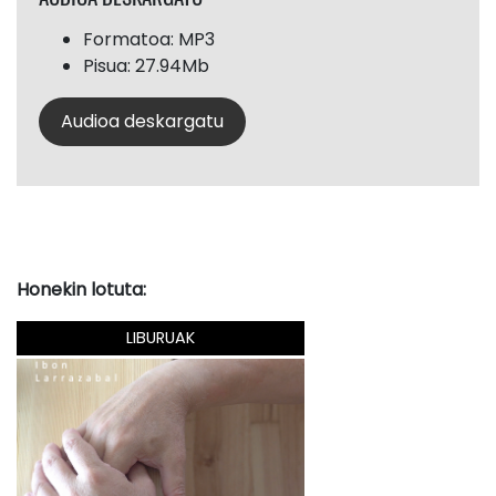
Formatoa: MP3
Pisua: 27.94Mb
Audioa deskargatu
Honekin lotuta:
LIBURUAK