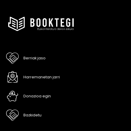
Berriak jaso
Harremanetan jarri
Donazioa egin
Bazkidetu