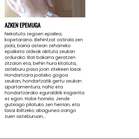
AZKEN EPEMUGA
Nekatuta zegoen epailea,
kopetaraino. Behintzat ostirala zen
jada, baina astean zeharreko
epaiketa oldeak akituta zeukan
ordurako. Bat bakarra geratzen
zitzaion eta, behin hura kitatuta,
asteburu pasa joan zitekeen lasai.
Hondartzara joateko gogoa
zeukan, hondartzatik gertu zeukan
apartamentura, nahiz eta
hondartzarako eguraldirik iragarrita
ez egon. Hobe horrela. Jende
gutxiago pilatuko zen herrian, eta
lasai ibiltzeko abagunea izango
zuen asteburuan…