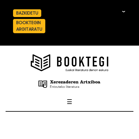
BAZKIDETU
☰
BOOKTEGIN
ARGITARATU
☰