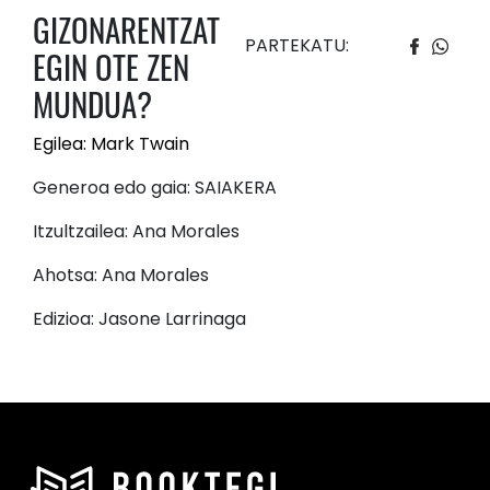
GIZONARENTZAT
PARTEKATU:
EGIN OTE ZEN
MUNDUA?
Egilea: Mark Twain
Generoa edo gaia: SAIAKERA
Itzultzailea: Ana Morales
Ahotsa: Ana Morales
Edizioa: Jasone Larrinaga