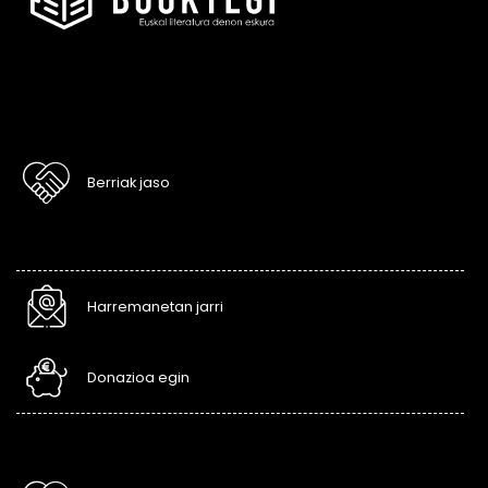
Berriak jaso
Harremanetan jarri
Donazioa egin