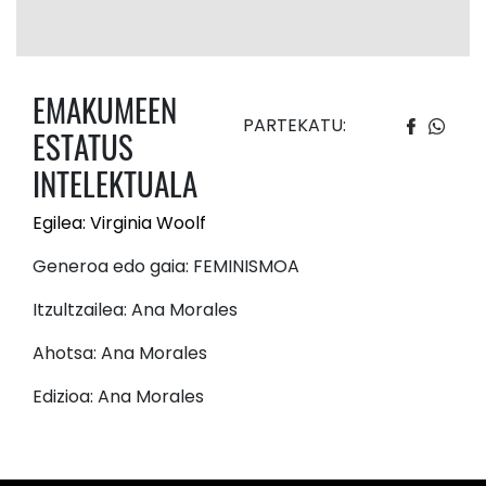
EMAKUMEEN
PARTEKATU:
ESTATUS
INTELEKTUALA
Egilea: Virginia Woolf
Generoa edo gaia: FEMINISMOA
Itzultzailea: Ana Morales
Ahotsa: Ana Morales
Edizioa: Ana Morales