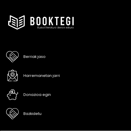
Berriak jaso
Harremanetan jarri
Donazioa egin
Bazkidetu