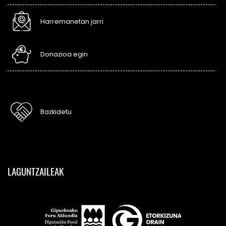
Harremanetan jarri
Donazioa egin
Bazkidetu
LAGUNTZAILEAK