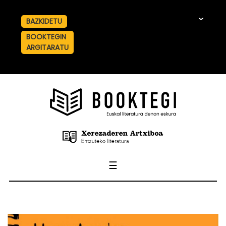
BAZKIDETU
☰
BOOKTEGIN
ARGITARATU
☰