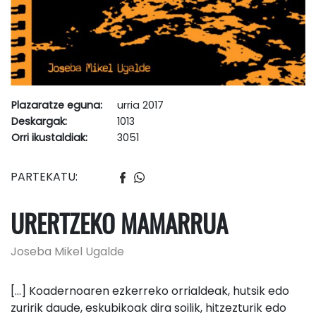
Plazaratze eguna:
urria 2017
Deskargak:
1013
Orri ikustaldiak:
3051
PARTEKATU:
URERTZEKO MAMARRUA
Joseba Mikel Ugalde
[…] Koadernoaren ezkerreko orrialdeak, hutsik edo
zuririk daude, eskubikoak dira soilik, hitzezturik edo