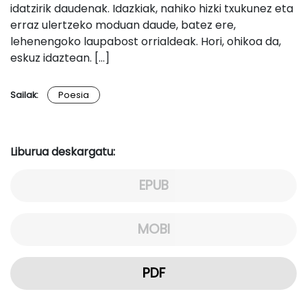
idatzirik daudenak. Idazkiak, nahiko hizki txukunez eta
erraz ulertzeko moduan daude, batez ere,
lehenengoko laupabost orrialdeak. Hori, ohikoa da,
eskuz idaztean. […]
Sailak:
Poesia
Liburua deskargatu:
EPUB
MOBI
PDF