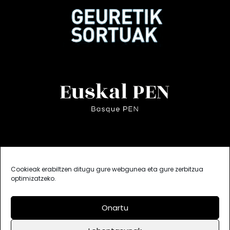
Cookieak erabiltzen ditugu gure webgunea eta gure zerbitzua
optimizatzeko.
Onartu