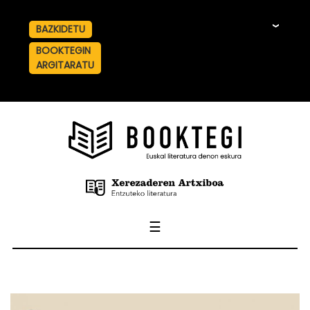
BAZKIDETU
☰
BOOKTEGIN
ARGITARATU
☰