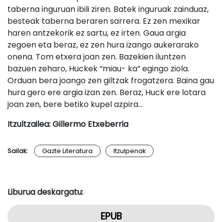
taberna inguruan ibili ziren. Batek inguruak zainduaz,
besteak taberna beraren sarrera. Ez zen mexikar
haren antzekorik ez sartu, ez irten. Gaua argia
zegoen eta beraz, ez zen hura izango aukerarako
onena. Tom etxera joan zen. Bazekien iluntzen
bazuen zeharo, Huckek “miau- ka” egingo ziola.
Orduan bera joango zen giltzak frogatzera. Baina gau
hura gero ere argia izan zen. Beraz, Huck ere lotara
joan zen, bere betiko kupel azpira…
Itzultzailea: Gillermo Etxeberria
Sailak:
Gazte Literatura
Itzulpenak
Liburua deskargatu:
EPUB