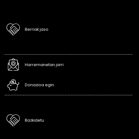
Berriak jaso
Harremanetan jarri
Donazioa egin
Bazkidetu