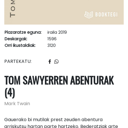
Plazaratze eguna:
iraila 2019
Deskargak:
1596
Orri ikustaldiak:
3120
PARTEKATU:
TOM SAWYERREN ABENTURAK
(4)
Mark Twain
Gauerako bi mutilak prest zeuden abentura
arriskutsu hartan parte hartzeko. Bederatziak arte