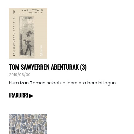
TOM SAWYERREN ABENTURAK (3)
2019/08/30
Hura izan Tomen sekretua: bere eta bere bi lagun...
IRAKURRI