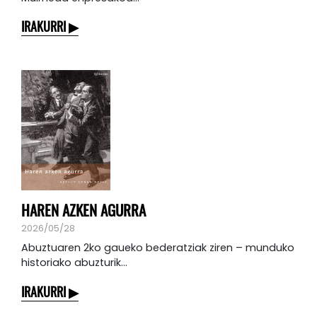
IRAKURRI
HAREN AZKEN AGURRA
2026/05/28
Abuztuaren 2ko gaueko bederatziak ziren – munduko
historiako abuzturik...
IRAKURRI