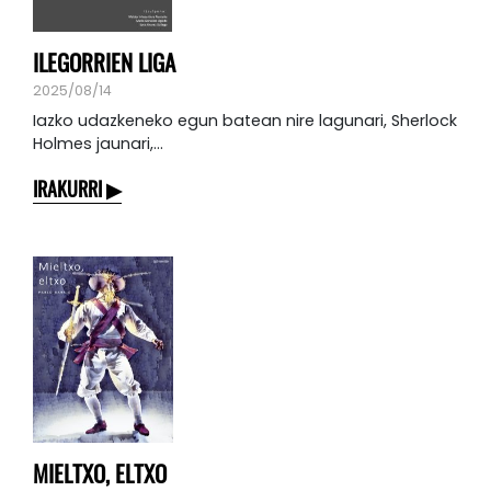
ILEGORRIEN LIGA
2025/08/14
Iazko udazkeneko egun batean nire lagunari, Sherlock
Holmes jaunari,...
IRAKURRI
MIELTXO, ELTXO