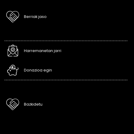
Berriak jaso
Harremanetan jarri
Donazioa egin
Bazkidetu