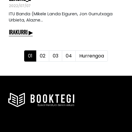
2022/07/07
ITU Banda (Mikele Landa Eiguren, Jon Gurrutxaga
Urbieta, Alazne...
IRAKURRI
01
02
03
04
Hurrengoa