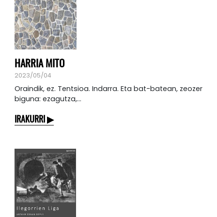
HARRIA MITO
2023/05/04
Oraindik, ez. Tentsioa. Indarra. Eta bat-batean, zeozer
biguna: ezagutza,...
IRAKURRI