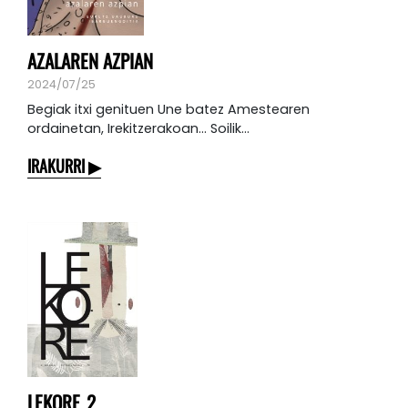
AZALAREN AZPIAN
2024/07/25
Begiak itxi genituen Une batez Amestearen
ordainetan, Irekitzerakoan… Soilik...
IRAKURRI
LEKORE_2