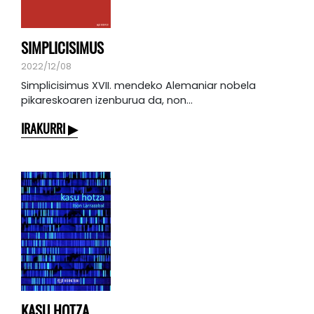
SIMPLICISIMUS
2022/12/08
Simplicisimus XVII. mendeko Alemaniar nobela
pikareskoaren izenburua da, non...
IRAKURRI
KASU HOTZA