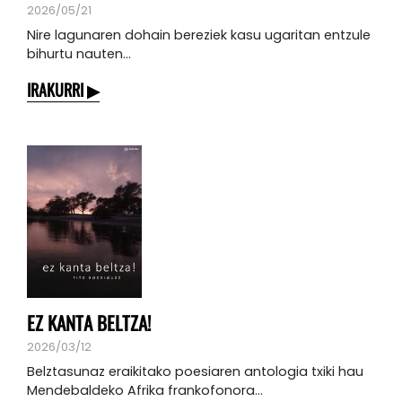
2026/05/21
Nire lagunaren dohain bereziek kasu ugaritan entzule
bihurtu nauten...
IRAKURRI
EZ KANTA BELTZA!
2026/03/12
Belztasunaz eraikitako poesiaren antologia txiki hau
Mendebaldeko Afrika frankofonora...