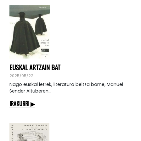
EUSKAL ARTZAIN BAT
2025/05/22
Nago euskal letrek, literatura beltza barne, Manuel
Sender Altuberen...
IRAKURRI