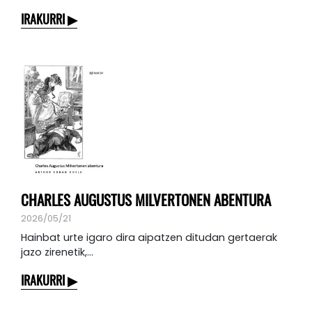
IRAKURRI
CHARLES AUGUSTUS MILVERTONEN ABENTURA
2026/05/21
Hainbat urte igaro dira aipatzen ditudan gertaerak
jazo zirenetik,...
IRAKURRI