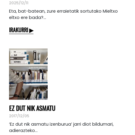
2025/12/11
Eta, bat-batean, zure erraietatik sortutako Mieltxo
eltxo ere bada?...
IRAKURRI
EZ DUT NIK ASMATU
2017/12/05
‘Ez dut nik asmatu izenburua’ jarri diot bildumari,
adierazteko...