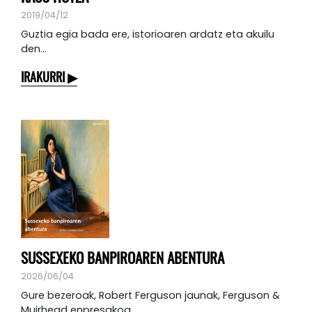
2019/04/12
Guztia egia bada ere, istorioaren ardatz eta akuilu
den...
IRAKURRI
SUSSEXEKO BANPIROAREN ABENTURA
2026/06/04
Gure bezeroak, Robert Ferguson jaunak, Ferguson &
Muirhead enpresakoa...