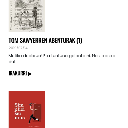
TOM SAWYERREN ABENTURAK (1)
2019/07/14
Mutiko deabrua! Eta tuntuna galanta ni. Noiz ikasiko
dut...
IRAKURRI