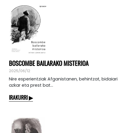
BOSCOMBE BAILARAKO MISTERIOA
2025/06/12
Nire esperientziak Afganistanen, behintzat, bidaiari
azkar eta prest bat...
IRAKURRI