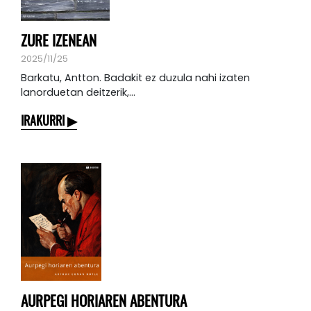
ZURE IZENEAN
2025/11/25
Barkatu, Antton. Badakit ez duzula nahi izaten
lanorduetan deitzerik,...
IRAKURRI
AURPEGI HORIAREN ABENTURA