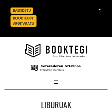
BAZKIDETU
☰
BOOKTEGIN
ARGITARATU
☰
LIBURUAK