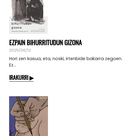
EZPAIN BIHURRITUDUN GIZONA
2025/06/12
Hori zen kasua, eta, noski, irtenbide bakarra zegoen.
Ez...
IRAKURRI