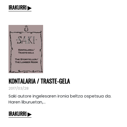
IRAKURRI
KONTALARIA / TRASTE-GELA
2017/03/28
Saki autore ingelesaren ironia beltza ospetsua da.
Haren liburuetan,...
IRAKURRI