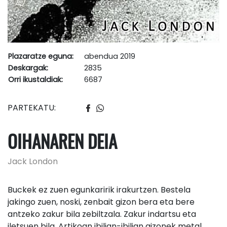
Plazaratze eguna:
abendua 2019
Deskargak:
2835
Orri ikustaldiak:
6687
PARTEKATU:
OIHANAREN DEIA
Jack London
Buckek ez zuen egunkaririk irakurtzen. Bestela
jakingo zuen, noski, zenbait gizon bera eta bere
antzeko zakur bila zebiltzala. Zakur indartsu eta
iletsuen bila. Artikoan ibilian-ibilian gizonek metal