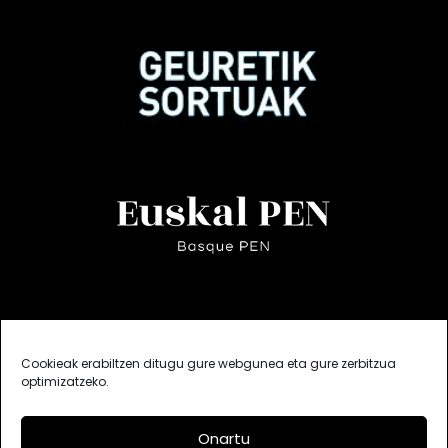
Cookieak erabiltzen ditugu gure webgunea eta gure zerbitzua
optimizatzeko.
Onartu