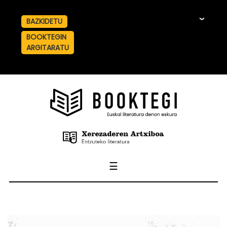
BAZKIDETU
☰
BOOKTEGIN
ARGITARATU
☰