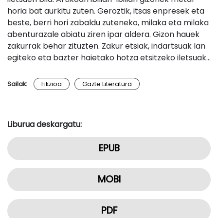
horia bat aurkitu zuten. Geroztik, itsas enpresek eta
beste, berri hori zabaldu zuteneko, milaka eta milaka
abenturazale abiatu ziren ipar aldera. Gizon hauek
zakurrak behar zituzten. Zakur etsiak, indartsuak lan
egiteko eta bazter haietako hotza etsitzeko iletsuak…
Sailak:
Fikzioa
Gazte Literatura
Liburua deskargatu:
EPUB
MOBI
PDF