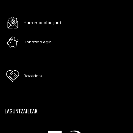
Harremanetan jarri
Donazioa egin
Bazkidetu
LAGUNTZAILEAK