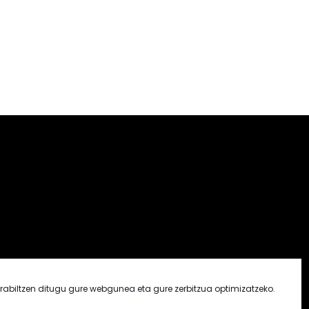
rabiltzen ditugu gure webgunea eta gure zerbitzua optimizatzeko.