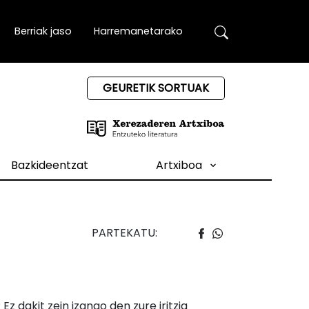
Berriak jaso
Harremanetarako
GEURETIK SORTUAK
Bazkideentzat
Artxiboa
PARTEKATU:
z dakit zein izango den zure iritzia