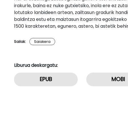
irakurle, baina ez nuke gutxietsiko, inola ere ez zu
lotutako lanbideen artean, zailtasun gradurik han
baldintza estu eta maiztasun itogarrira egokitzeko
1500 karakteretan, egunero, astero, bi astetik behi
Sailak:
Saiakera
Liburua deskargatu:
EPUB
MOBI