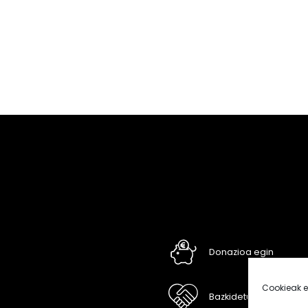
Donazioa egin
Cookieak e
Bazkidetu