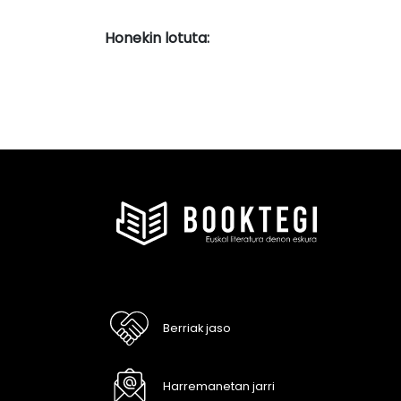
Honekin lotuta:
Berriak jaso
Harremanetan jarri