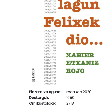
Plazaratze eguna:
martxoa 2020
Deskargak:
1050
Orri ikustaldiak:
2718