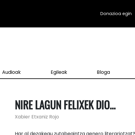
Donazioa egin
Audioak
Egileak
Bloga
NIRE LAGUN FELIXEK DIO…
Xabier Etxaniz Rojo
Har al dezakegu zutabegintza genero literariotzat? E