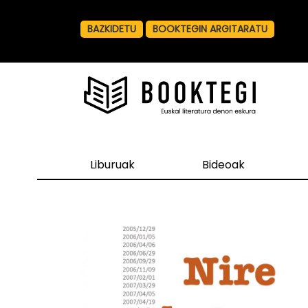
BAZKIDETU
BOOKTEGIN ARGITARATU
Liburuak
Bideoak