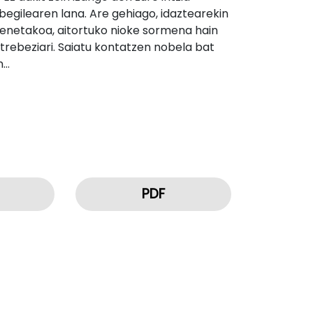
tabegilearen lana. Are gehiago, idaztearekin
dienetakoa, aitortuko nioke sormena hain
 trebeziari. Saiatu kontatzen nobela bat
n…
PDF