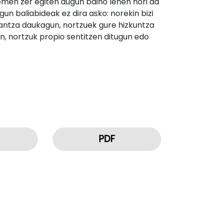
men zer egiten dugun baino lehen hori da
n baliabideak ez dira asko: norekin bizi
 antza daukagun, nortzuek gure hizkuntza
n, nortzuk propio sentitzen ditugun edo
PDF