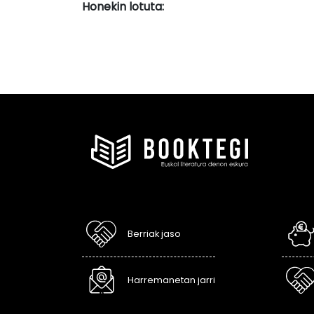
Honekin lotuta:
Berriak jaso
Harremanetan jarri