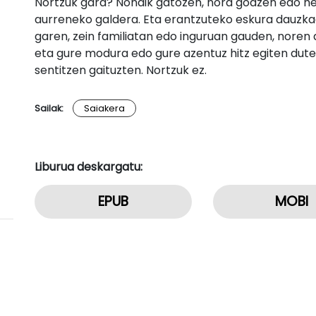
Nortzuk gara? Nondik gatozen, nora goazen edo he
aurreneko galdera. Eta erantzuteko eskura dauzkagu
garen, zein familiatan edo inguruan gauden, noren
eta gure modura edo gure azentuz hitz egiten dute
sentitzen gaituzten. Nortzuk ez.
Sailak:
Saiakera
Liburua deskargatu:
EPUB
MOBI