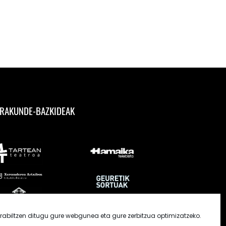
RAKUNDE-BAZKIDEAK
rabiltzen ditugu gure webgunea eta gure zerbitzua optimizatzeko.