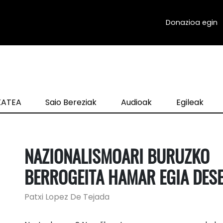
Donazioa egin
zKATEA
Saio Bereziak
Audioak
Egileak
NAZIONALISMOARI BURUZKO
BERROGEITA HAMAR EGIA DES
Patxi Lopez De Tejada