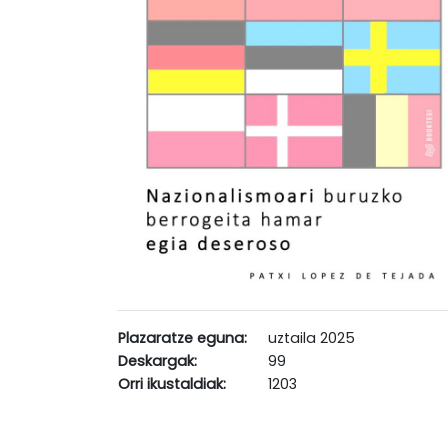
Plazaratze eguna:
uztaila 2025
Deskargak:
99
Orri ikustaldiak:
1203