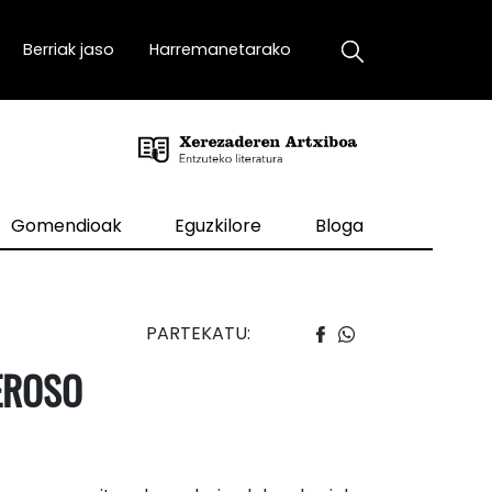
Berriak jaso
Harremanetarako
Gomendioak
Eguzkilore
Bloga
PARTEKATU:
EROSO