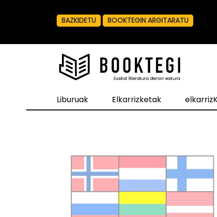
BAZKIDETU
BOOKTEGIN ARGITARATU
Liburuak
Elkarrizketak
elkarri