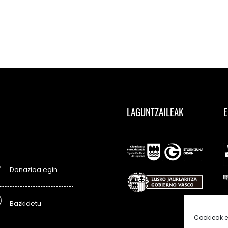
LAGUNTZAILEAK
E
Donazioa egin
Bazkidetu
Cookieak e