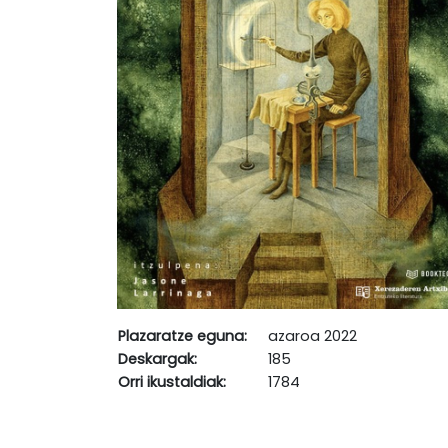
Plazaratze eguna:
azaroa 2022
Deskargak:
185
Orri ikustaldiak:
1784