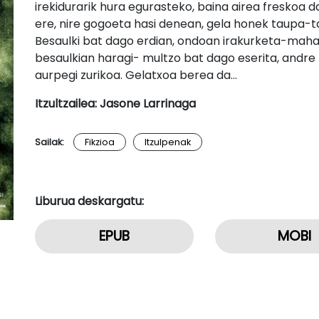
irekidurarik hura egurasteko, baina airea freskoa d
ere, nire gogoeta hasi denean, gela honek taupa-t
Besaulki bat dago erdian, ondoan irakurketa-mahai b
besaulkian haragi- multzo bat dago eserita, andre
aurpegi zurikoa. Gelatxoa berea da…
Itzultzailea: Jasone Larrinaga
Sailak:
Fikzioa
Itzulpenak
Liburua deskargatu:
EPUB
MOBI