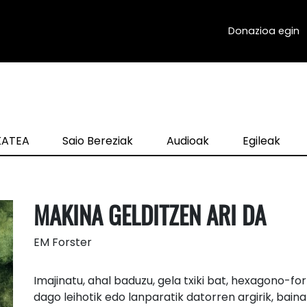
Donazioa egin
zKATEA
Saio Bereziak
Audioak
Egileak
MAKINA GELDITZEN ARI DA
EM Forster
Imajinatu, ahal baduzu, gela txiki bat, hexagono-
dago leihotik edo lanparatik datorren argirik, bain