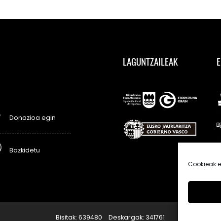
LAGUNTZAILEAK
E
Donazioa egin
Bazkidetu
Cookieak e
Bisitak: 639480
Deskargak: 341761