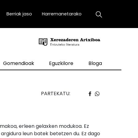
Berriak jaso
Harremanetarako
Gomendioak
Eguzkilore
Bloga
PARTEKATU:
formakoa, erleen gelaxken modukoa. Ez
a argidura leun batek betetzen du. Ez dago