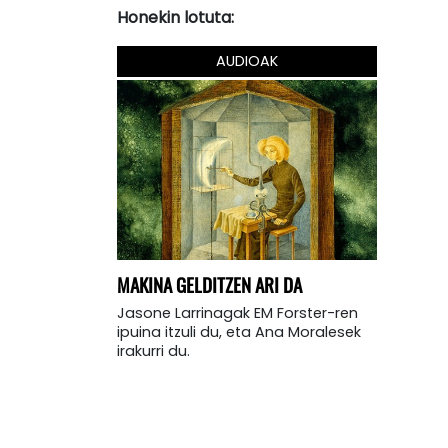
Honekin lotuta:
AUDIOAK
MAKINA GELDITZEN ARI DA
Jasone Larrinagak EM Forster-ren
ipuina itzuli du, eta Ana Moralesek
irakurri du.