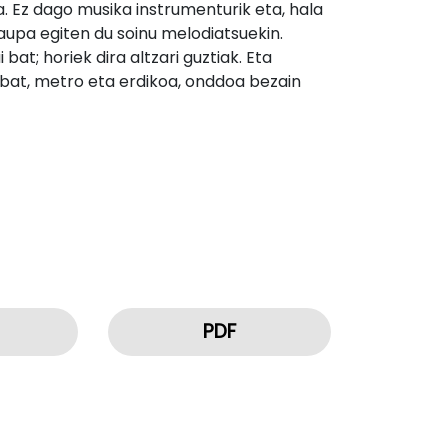
a. Ez dago musika instrumenturik eta, hala
aupa egiten du soinu melodiatsuekin.
at; horiek dira altzari guztiak. Eta
 bat, metro eta erdikoa, onddoa bezain
PDF