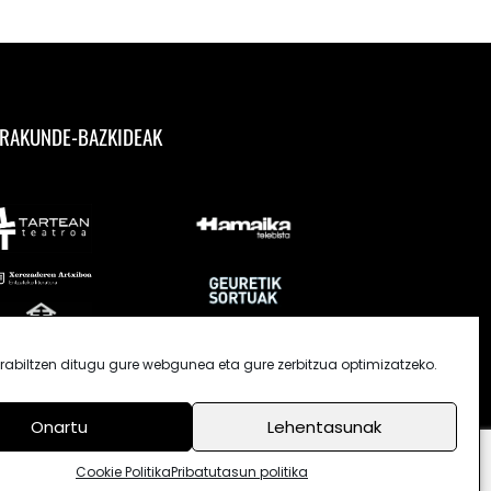
RAKUNDE-BAZKIDEAK
rabiltzen ditugu gure webgunea eta gure zerbitzua optimizatzeko.
Onartu
Lehentasunak
Cookie Politika
Pribatutasun politika
Cookie Politika
Lege oharra
Pribatutasun politika