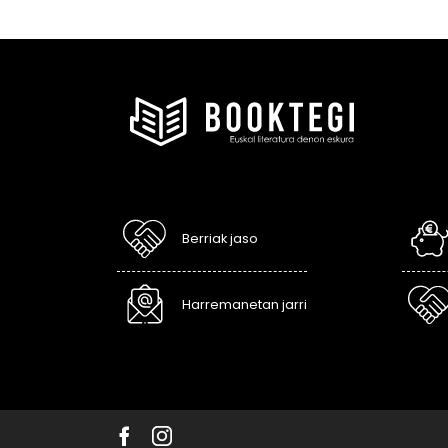
Berriak jaso
Harremanetan jarri