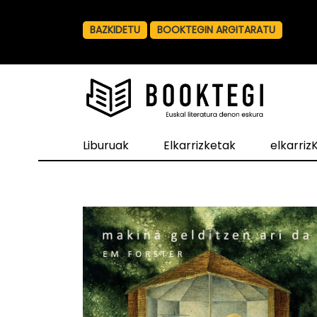
BAZKIDETU
BOOKTEGIN ARGITARATU
Liburuak
Elkarrizketak
elkarri