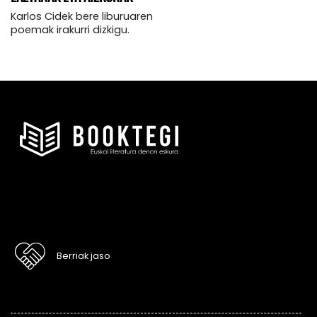
Karlos Cidek bere liburuaren
poemak irakurri dizkigu.
Berriak jaso