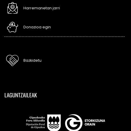
Harremanetan jarri
Donazioa egin
Bazkidetu
LAGUNTZAILEAK