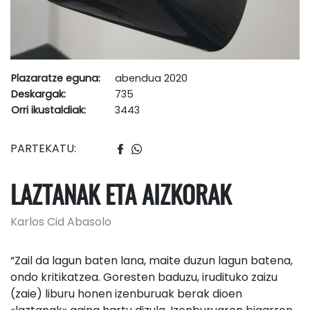
Plazaratze eguna:
abendua 2020
Deskargak:
735
Orri ikustaldiak:
3443
PARTEKATU:
LAZTANAK ETA AIZKORAK
Karlos Cid Abasolo
“Zail da lagun baten lana, maite duzun lagun batena,
ondo kritikatzea. Goresten baduzu, irudituko zaizu
(zaie) liburu honen izenburuak berak dioen