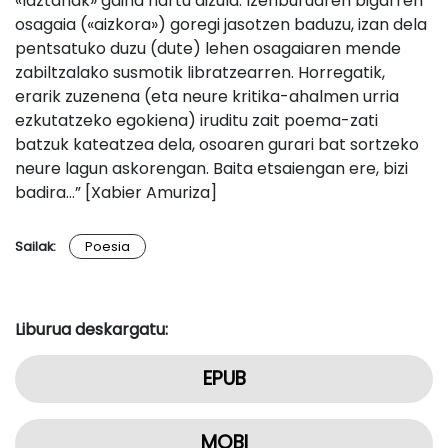
«laztanak» gaina hartu dizula. Izenburuaren bigarren
osagaia («aizkora») goregi jasotzen baduzu, izan dela
pentsatuko duzu (dute) lehen osagaiaren mende
zabiltzalako susmotik libratzearren. Horregatik,
erarik zuzenena (eta neure kritika-ahalmen urria
ezkutatzeko egokiena) iruditu zait poema-zati
batzuk kateatzea dela, osoaren gurari bat sortzeko
neure lagun askorengan. Baita etsaiengan ere, bizi
badira…” [Xabier Amuriza]
Sailak:
Poesia
Liburua deskargatu:
EPUB
MOBI