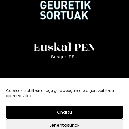
Cookieak erabiltzen ditugu gure webgunea eta gure zerbitzua
optimizatzeko.
Onartu
Lehentasunak