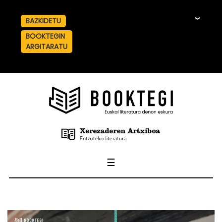
BAZKIDETU
☰
BOOKTEGIN
ARGITARATU
☰