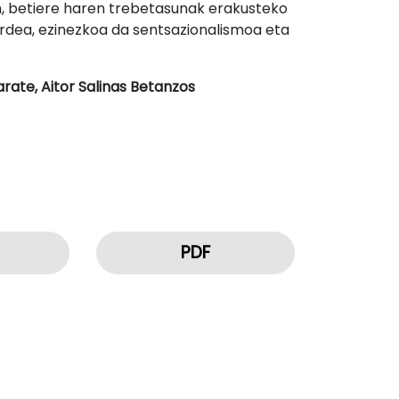
n, betiere haren trebetasunak erakusteko
rdea, ezinezkoa da sentsazionalismoa eta
rate, Aitor Salinas Betanzos
PDF