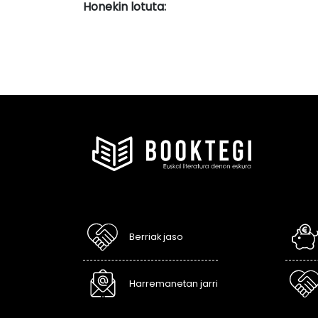
Honekin lotuta:
Berriak jaso
Harremanetan jarri