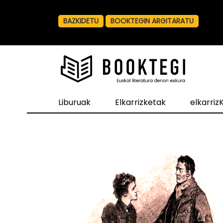
BAZKIDETU
BOOKTEGIN ARGITARATU
Liburuak
Elkarrizketak
elkarri