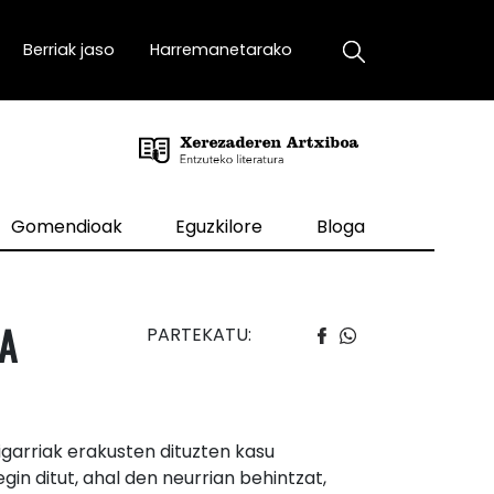
Berriak jaso
Harremanetarako
Gomendioak
Eguzkilore
Bloga
A
PARTEKATU:
garriak erakusten dituzten kasu
in ditut, ahal den neurrian behintzat,