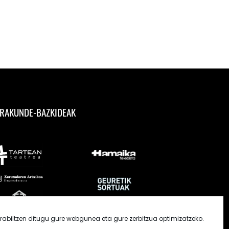
RAKUNDE-BAZKIDEAK
rabiltzen ditugu gure webgunea eta gure zerbitzua optimizatzeko.