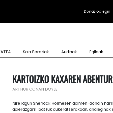
Donazioa egin
zKATEA
Saio Bereziak
Audioak
Egileak
KARTOIZKO KAXAREN ABENTUR
ARTHUR CONAN DOYLE
Nire lagun Sherlock Holmesen adimen-dohain harri
adierazgarri batzuk aukeratzerakoan, ahaleginak eg