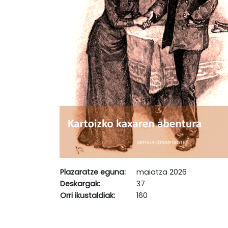
Plazaratze eguna:
maiatza 2026
Deskargak:
37
Orri ikustaldiak:
160