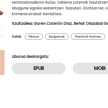
sentsazionalismo kutsu txikiena zutenak hautatze
abagune egokia eskaintzen bazuten. Zoritxarrez, o
krimena erabat bereiztea…
Itzultzailea: Guren Coterón Díaz, Beñat Olazabal Ga
Sailak:
Fikzioa
Itzulpenak
Sherlock Holmes
Liburua deskargatu:
EPUB
MOBI