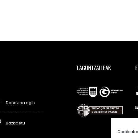
LAGUNTZAILEAK
E
Donazioa egin
Bazkidetu
Cookieak e