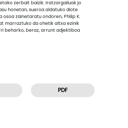
ako zerbait baizik. Iratzargailuak jo
 kasu honetan, sueroa aldatuko diote
 osoa zainetaratu ondoren, Philip K.
bat marraztuko da ohetik altxa ezinik
rri beharko, beraz, arrunt adjektiboa
PDF