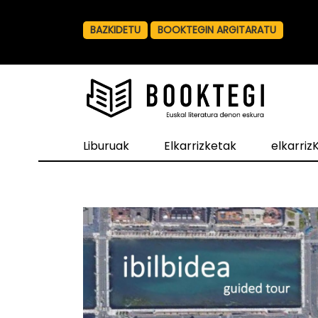
BAZKIDETU
BOOKTEGIN ARGITARATU
Liburuak
Elkarrizketak
elkarri