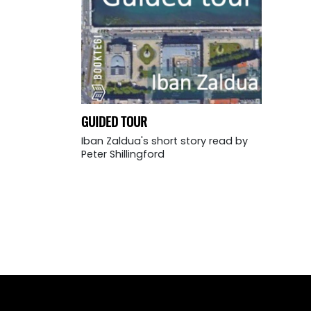
GUIDED TOUR
Iban Zaldua's short story read by
Peter Shillingford