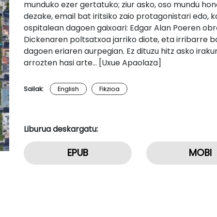
munduko ezer gertatuko; ziur asko, oso mundu honet
dezake, email bat iritsiko zaio protagonistari edo,
ospitalean dagoen gaixoari: Edgar Alan Poeren obra
Dickenaren poltsatxoa jarriko diote, eta irribarre 
dagoen eriaren aurpegian. Ez dituzu hitz asko iraku
arrozten hasi arte… [Uxue Apaolaza]
Sailak:
English
Fikzioa
Liburua deskargatu:
EPUB
MOBI