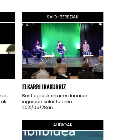
SAIO-BEREZIAK
ELKARRI IRAKURRIZ
zak,
Bost egileak elkarren lanaren
rak
inguruan solastu ziren
2021/05/28an.
AUDIOAK