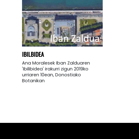
IBILBIDEA
Ana Moralesek Iban Zalduaren
'Ibilibidea' irakurri zigun 2019ko
urriaren 10ean, Donostiako
Botanikan