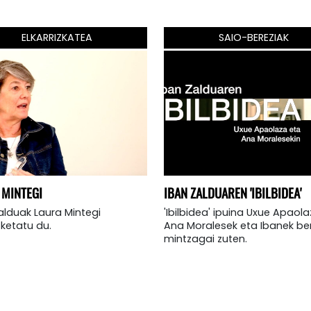
ELKARRIZKATEA
SAIO-BEREZIAK
 MINTEGI
IBAN ZALDUAREN 'IBILBIDEA'
alduak Laura Mintegi
'Ibilbidea' ipuina Uxue Apaola
zketatu du.
Ana Moralesek eta Ibanek be
mintzagai zuten.