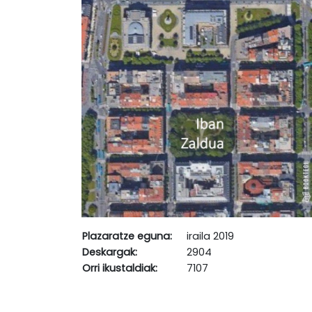
Plazaratze eguna:
iraila 2019
Deskargak:
2904
Orri ikustaldiak:
7107