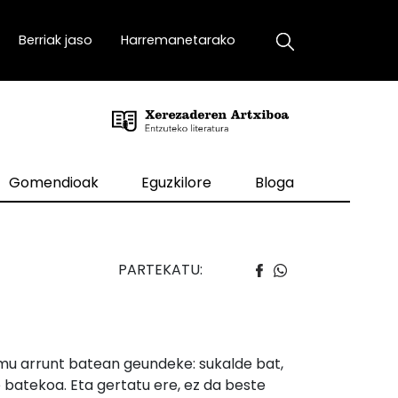
Berriak jaso
Harremanetarako
Gomendioak
Eguzkilore
Bloga
PARTEKATU:
remu arrunt batean geundeke: sukalde bat,
 batekoa. Eta gertatu ere, ez da beste