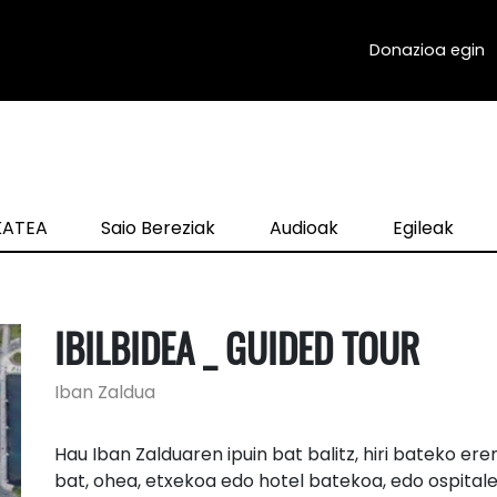
Donazioa egin
zKATEA
Saio Bereziak
Audioak
Egileak
IBILBIDEA _ GUIDED TOUR
Iban Zaldua
Hau Iban Zalduaren ipuin bat balitz, hiri bateko e
bat, ohea, etxekoa edo hotel batekoa, edo ospitale