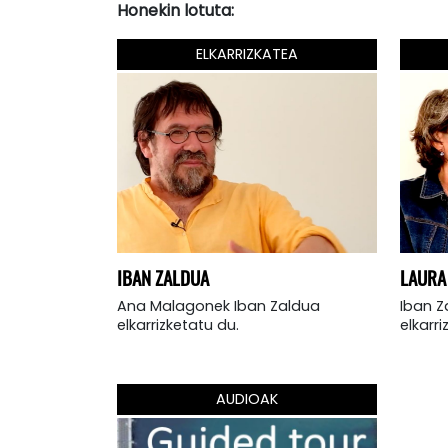
Honekin lotuta:
ELKARRIZKATEA
IBAN ZALDUA
LAURA
Ana Malagonek Iban Zaldua
Iban Z
elkarrizketatu du.
elkarri
AUDIOAK