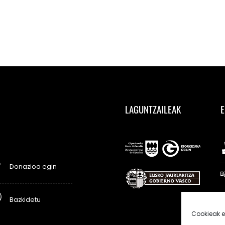
LAGUNTZAILEAK
E
Donazioa egin
Bazkidetu
Cookieak e