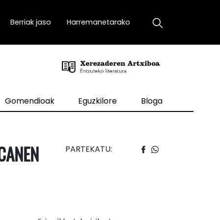
Berriak jaso
Harremanetarako
Gomendioak
Eguzkilore
Bloga
ACANEN
PARTEKATU: