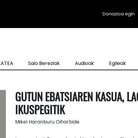
Donazioa egin
zKATEA
Saio Bereziak
Audioak
Egileak
GUTUN EBATSIAREN KASUA, L
IKUSPEGITIK
Mikel Haranburu Oiharbide