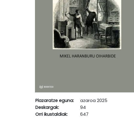
Plazaratze eguna:
azaroa 2025
Deskargak:
94
Orri ikustaldiak:
647