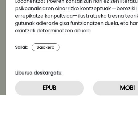
Lacanentzat Poeren kontakizun hori ez zen literatura
psikoanalisiaren oinarrizko kontzeptuak —bereziki 
errepikatze konpultsioa— ilustratzeko tresna teori
gutunak adierazle gisa funtzionatzen duela, eta ha
ekintzak determinatzen dituela.
Sailak:
Saiakera
Liburua deskargatu:
EPUB
MOBI