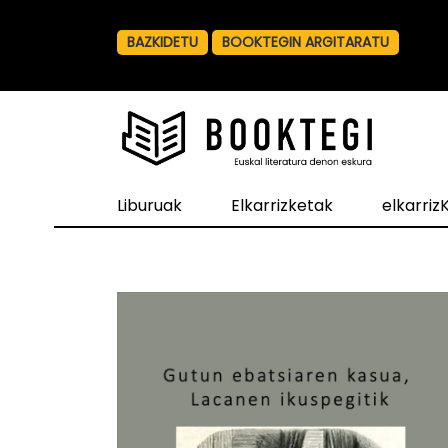
BAZKIDETU
BOOKTEGIN ARGITARATU
Liburuak
Elkarrizketak
elkarri