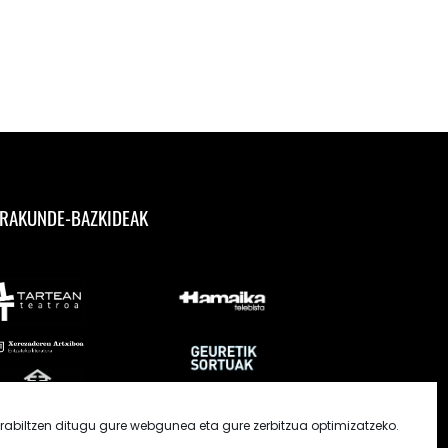
RAKUNDE-BAZKIDEAK
rabiltzen ditugu gure webgunea eta gure zerbitzua optimizatzeko.