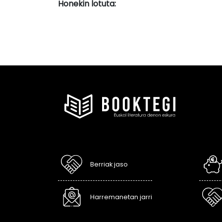
Honekin lotuta:
Berriak jaso
Harremanetan jarri