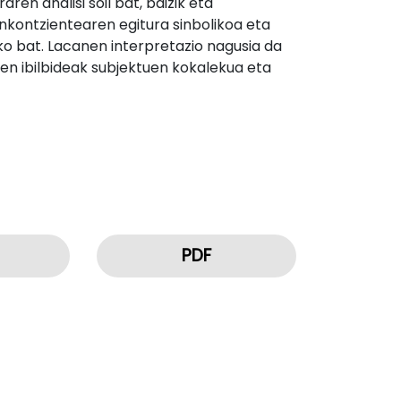
ren analisi soil bat, baizik eta
inkontzientearen egitura sinbolikoa eta
ko bat. Lacanen interpretazio nagusia da
ren ibilbideak subjektuen kokalekua eta
PDF