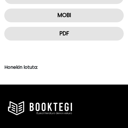
MOBI
PDF
Honekin lotuta: