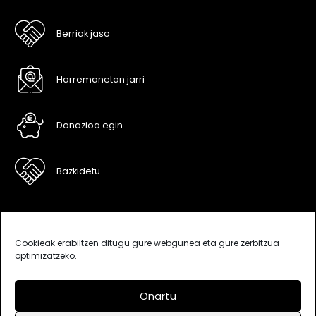
Berriak jaso
Harremanetan jarri
Donazioa egin
Bazkidetu
Cookieak erabiltzen ditugu gure webgunea eta gure zerbitzua
optimizatzeko.
Onartu