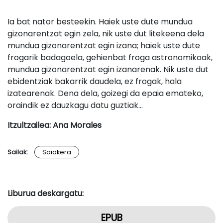
Ia bat nator besteekin. Haiek uste dute mundua
gizonarentzat egin zela, nik uste dut litekeena dela
mundua gizonarentzat egin izana; haiek uste dute
frogarik badagoela, gehienbat froga astronomikoak,
mundua gizonarentzat egin izanarenak. Nik uste dut
ebidentziak bakarrik daudela, ez frogak, hala
izatearenak. Dena dela, goizegi da epaia emateko,
oraindik ez dauzkagu datu guztiak…
Itzultzailea: Ana Morales
Sailak:
Saiakera
Liburua deskargatu:
EPUB