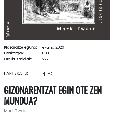
Plazaratze eguna:
ekaina 2020
Deskargak:
893
Orri ikustaldiak:
2273
PARTEKATU:
GIZONARENTZAT EGIN OTE ZEN
MUNDUA?
Mark Twain