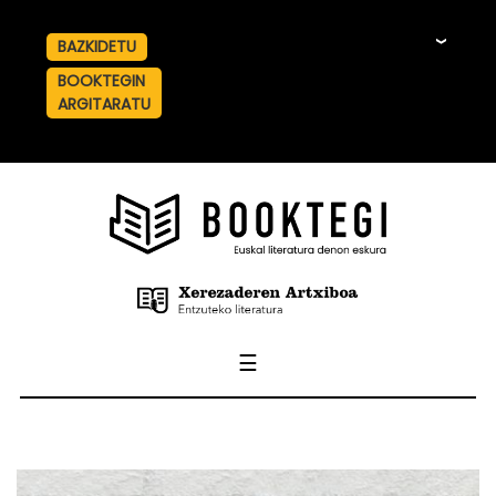
BAZKIDETU
☰
BOOKTEGIN
ARGITARATU
☰