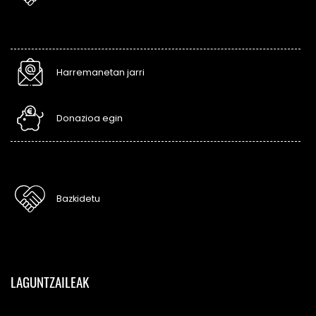
Harremanetan jarri
Donazioa egin
Bazkidetu
LAGUNTZAILEAK