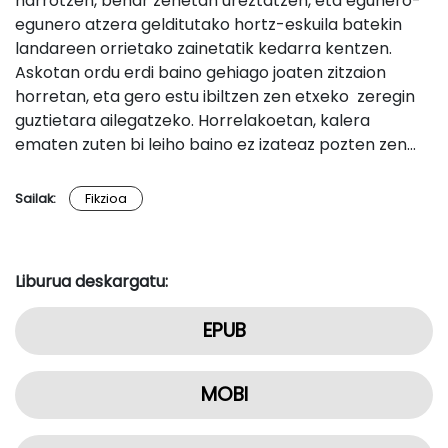
harrotzen, behar zenetan ureztatzen, eta egunero-
egunero atzera gelditutako hortz-eskuila batekin
landareen orrietako zainetatik kedarra kentzen.
Askotan ordu erdi baino gehiago joaten zitzaion
horretan, eta gero estu ibiltzen zen etxeko zeregin
guztietara ailegatzeko. Horrelakoetan, kalera
ematen zuten bi leiho baino ez izateaz pozten zen…
Sailak:
Fikzioa
Liburua deskargatu:
EPUB
MOBI