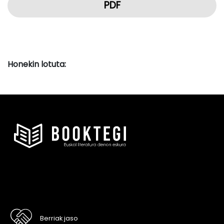
PDF
Honekin lotuta:
Berriak jaso