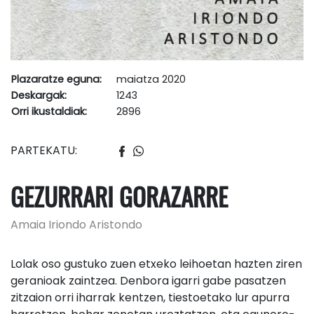
Plazaratze eguna:
maiatza 2020
Deskargak:
1243
Orri ikustaldiak:
2896
PARTEKATU:
GEZURRARI GORAZARRE
Amaia Iriondo Aristondo
Lolak oso gustuko zuen etxeko leihoetan hazten ziren
geranioak zaintzea. Denbora igarri gabe pasatzen
zitzaion orri iharrak kentzen, tiestoetako lur apurra