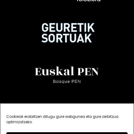
Cookieak erabiltzen ditugu gure webgunea eta gure zerbitzua
optimizatzeko.