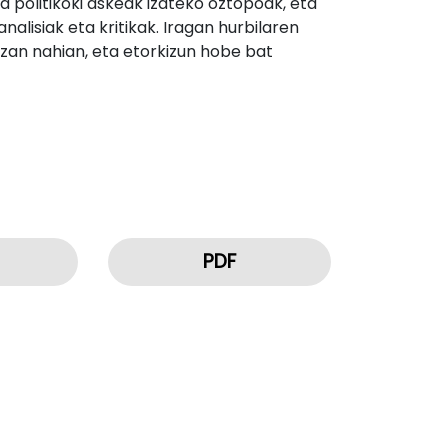
 politikoki askeak izateko oztopoak, eta
lisiak eta kritikak. Iragan hurbilaren
izan nahian, eta etorkizun hobe bat
PDF