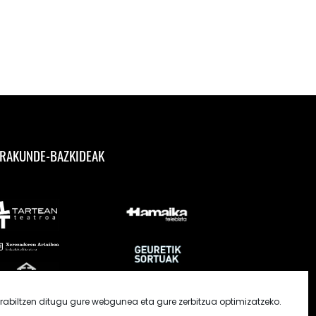
RAKUNDE-BAZKIDEAK
rabiltzen ditugu gure webgunea eta gure zerbitzua optimizatzeko.