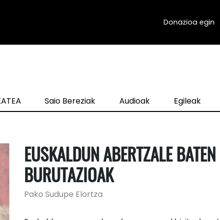
Donazioa egin
zKATEA
Saio Bereziak
Audioak
Egileak
EUSKALDUN ABERTZALE BATEN
BURUTAZIOAK
Pako Sudupe Elortza