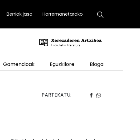
Berriak jaso
Harremanetarako
Gomendioak
Eguzkilore
Bloga
PARTEKATU: