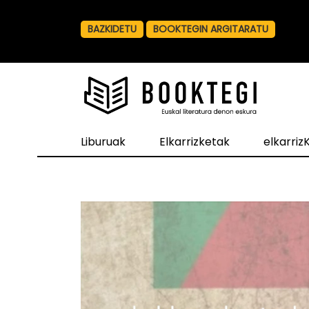
BAZKIDETU
BOOKTEGIN ARGITARATU
Liburuak
Elkarrizketak
elkarri