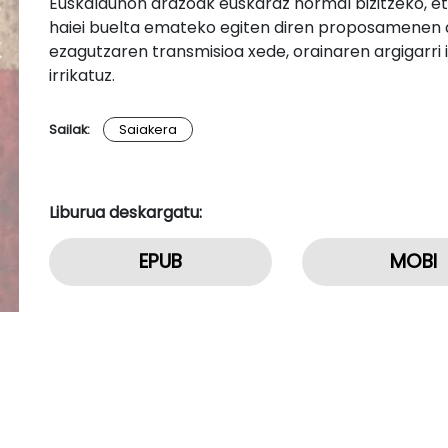
Euskaldunon arazoak euskaraz normal bizitzeko, eta
haiei buelta emateko egiten diren proposamenen ana
ezagutzaren transmisioa xede, orainaren argigarri 
irrikatuz.
Sailak:
Saiakera
Liburua deskargatu:
EPUB
MOBI