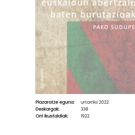
Plazaratze eguna:
urtarrila 2022
Deskargak:
338
Orri ikustaldiak:
1922