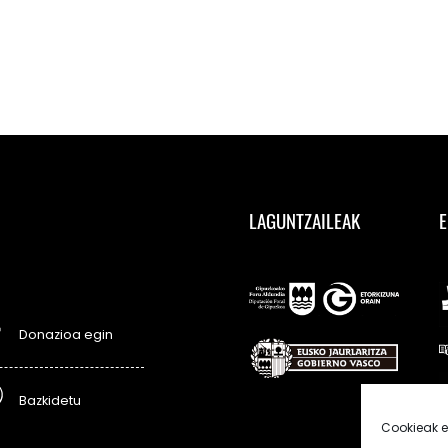
LAGUNTZAILEAK
E
Donazioa egin
Bazkidetu
Cookieak e