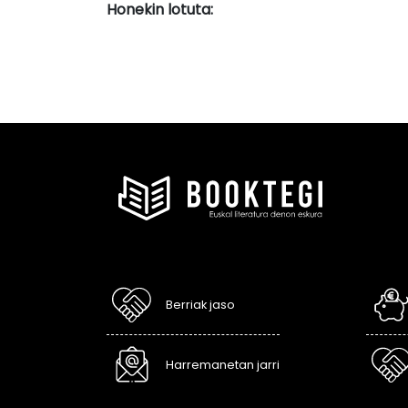
Honekin lotuta:
Berriak jaso
Harremanetan jarri