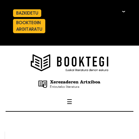
BAZKIDETU
☰
BOOKTEGIN
ARGITARATU
☰