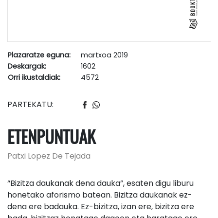
Plazaratze eguna:
martxoa 2019
Deskargak:
1602
Orri ikustaldiak:
4572
PARTEKATU:
ETENPUNTUAK
Patxi Lopez De Tejada
“Bizitza daukanak dena dauka”, esaten digu liburu
honetako aforismo batean. Bizitza daukanak ez-
dena ere badauka. Ez-bizitza, izan ere, bizitza ere