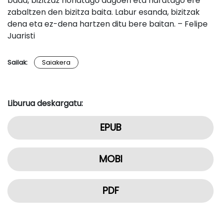
bada, bizitzaz honatago dagoen eta haratago ere
zabaltzen den bizitza baita. Labur esanda, bizitzak
dena eta ez-dena hartzen ditu bere baitan. – Felipe
Juaristi
Sailak:
Saiakera
Liburua deskargatu:
EPUB
MOBI
PDF