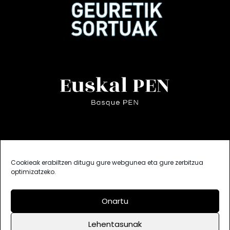
Cookieak erabiltzen ditugu gure webgunea eta gure zerbitzua
optimizatzeko.
Onartu
Lehentasunak