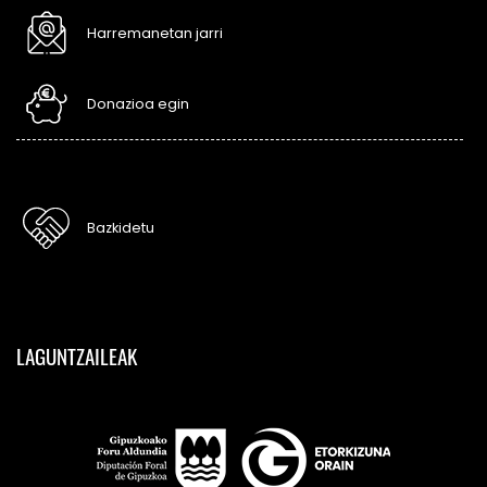
Harremanetan jarri
Donazioa egin
Bazkidetu
LAGUNTZAILEAK