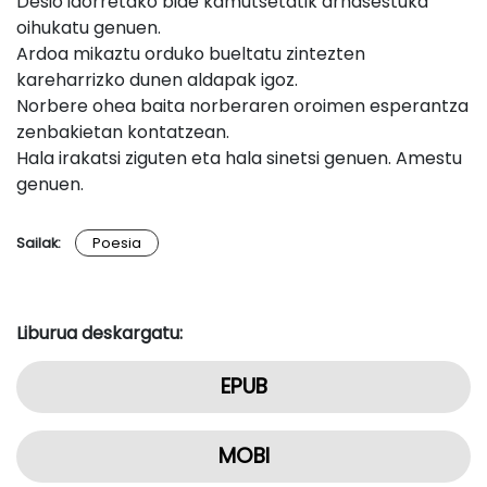
Desio idorretako bide kamutsetatik arnasestuka
oihukatu genuen.
Ardoa mikaztu orduko bueltatu zintezten
kareharrizko dunen aldapak igoz.
Norbere ohea baita norberaren oroimen esperantza
zenbakietan kontatzean.
Hala irakatsi ziguten eta hala sinetsi genuen. Amestu
genuen.
Sailak:
Poesia
Liburua deskargatu:
EPUB
MOBI