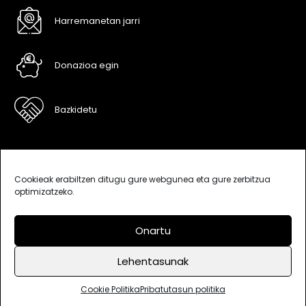
Harremanetan jarri
Donazioa egin
Bazkidetu
Cookieak erabiltzen ditugu gure webgunea eta gure zerbitzua
optimizatzeko.
Onartu
Lehentasunak
Bisitak: 639873
Deskargak: 341806
Cookie Politika
Lege oharra
Pribatutasun politika
Cookie Politika
Pribatutasun politika