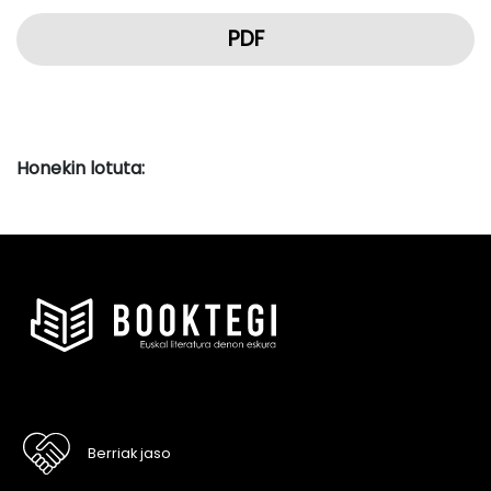
PDF
Honekin lotuta:
Berriak jaso