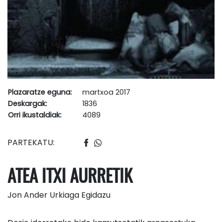
Plazaratze eguna:
martxoa 2017
Deskargak:
1836
Orri ikustaldiak:
4089
PARTEKATU:
ATEA ITXI AURRETIK
Jon Ander Urkiaga Egidazu