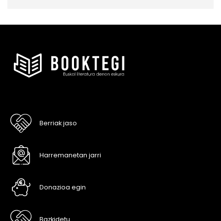
Berriak jaso
Harremanetan jarri
Donazioa egin
Bazkidetu