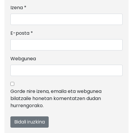
Izena
*
E-posta
*
Webgunea
Gorde nire izena, emaila eta webgunea
bilatzaile honetan komentatzen dudan
hurrengorako.