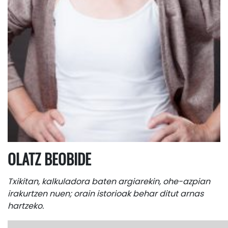
OLATZ BEOBIDE
Txikitan, kalkuladora baten argiarekin, ohe-azpian
irakurtzen nuen; orain istorioak behar ditut arnas
hartzeko.