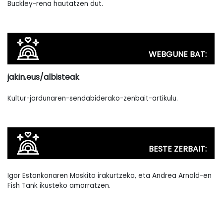
Buckley-rena hautatzen dut.
WEBGUNE BAT:
jakin.eus/albisteak
Kultur-jardunaren-sendabiderako-zenbait-artikulu.
BESTE ZERBAIT:
Igor Estankonaren Moskito irakurtzeko, eta Andrea Arnold-en
Fish Tank ikusteko amorratzen.