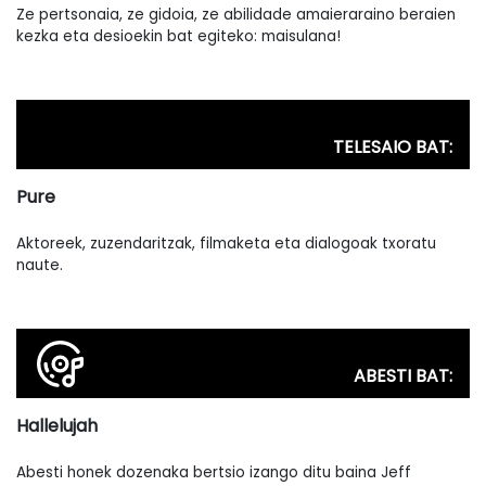
Ze pertsonaia, ze gidoia, ze abilidade amaieraraino beraien
kezka eta desioekin bat egiteko: maisulana!
TELESAIO BAT:
Pure
Aktoreek, zuzendaritzak, filmaketa eta dialogoak txoratu
naute.
ABESTI BAT:
Hallelujah
Abesti honek dozenaka bertsio izango ditu baina Jeff