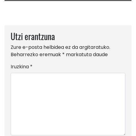
Utzi erantzuna
Zure e-posta helbidea ez da argitaratuko.
Beharrezko eremuak
*
markatuta daude
Iruzkina
*