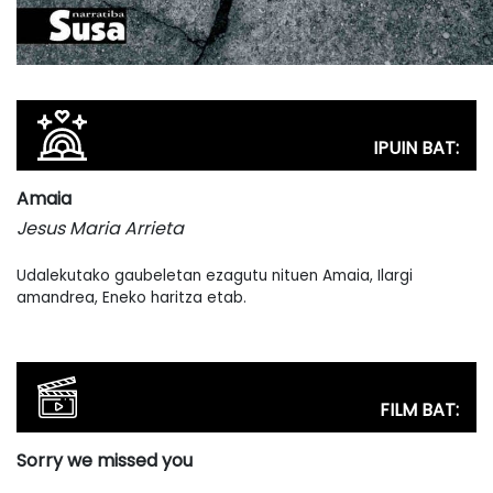
IPUIN BAT:
Amaia
Jesus Maria Arrieta
Udalekutako gaubeletan ezagutu nituen Amaia, Ilargi
amandrea, Eneko haritza etab.
FILM BAT:
Sorry we missed you