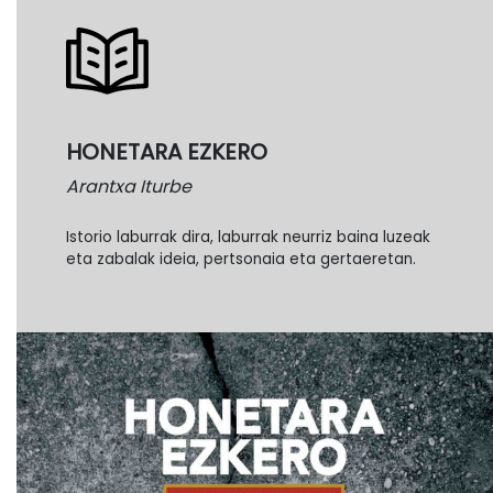
HONETARA EZKERO
Arantxa Iturbe
Istorio laburrak dira, laburrak neurriz baina luzeak
eta zabalak ideia, pertsonaia eta gertaeretan.