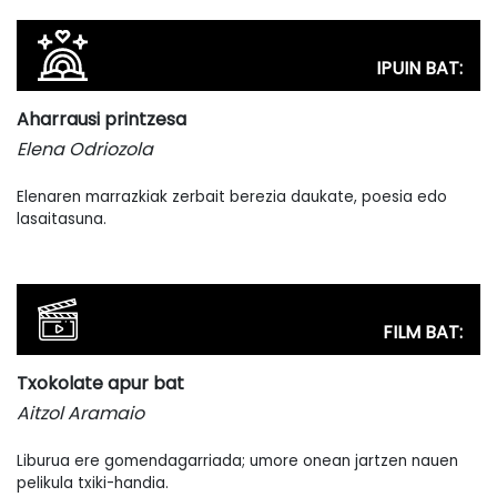
IPUIN BAT:
Aharrausi printzesa
Elena Odriozola
Elenaren marrazkiak zerbait berezia daukate, poesia edo
lasaitasuna.
FILM BAT:
Txokolate apur bat
Aitzol Aramaio
Liburua ere gomendagarriada; umore onean jartzen nauen
pelikula txiki-handia.