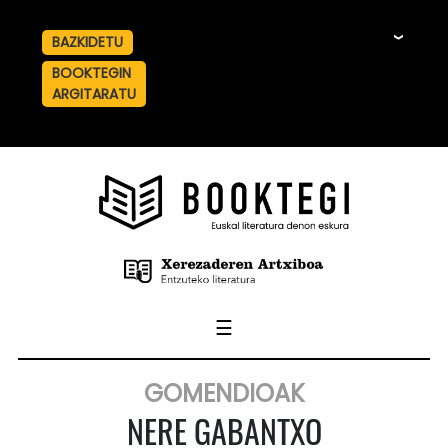
BAZKIDETU
☰
BOOKTEGIN
ARGITARATU
☰
GOMENDIOAK
NERE GABANTXO