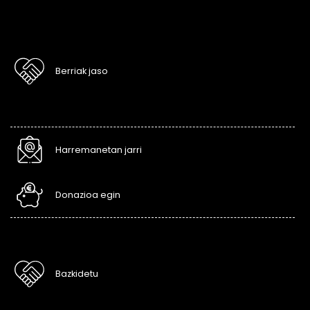
Berriak jaso
Harremanetan jarri
Donazioa egin
Bazkidetu