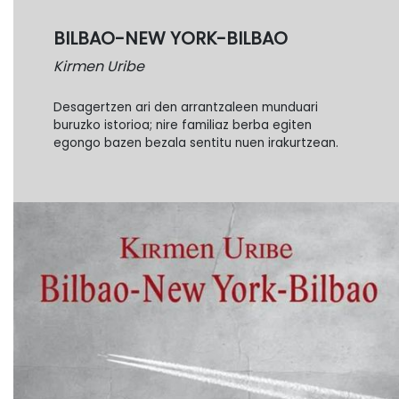
BILBAO-NEW YORK-BILBAO
Kirmen Uribe
Desagertzen ari den arrantzaleen munduari
buruzko istorioa; nire familiaz berba egiten
egongo bazen bezala sentitu nuen irakurtzean.