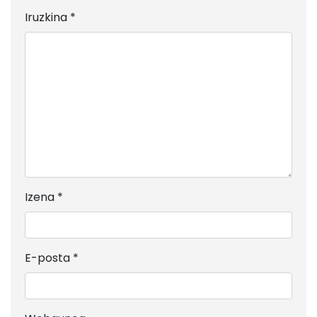
Iruzkina
*
Izena
*
E-posta
*