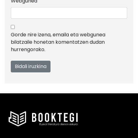
Webgunea
Gorde nire izena, emaila eta webgunea
bilatzaile honetan komentatzen dudan
hurrengorako.