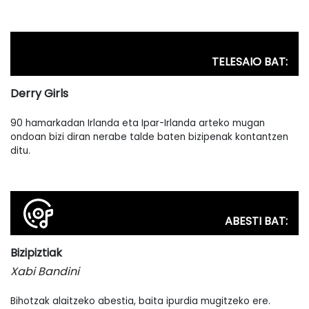
TELESAIO BAT:
Derry Girls
90 hamarkadan Irlanda eta Ipar-Irlanda arteko mugan
ondoan bizi diran nerabe talde baten bizipenak kontantzen
ditu.
ABESTI BAT:
Bizipiztiak
Xabi Bandini
Bihotzak alaitzeko abestia, baita ipurdia mugitzeko ere.