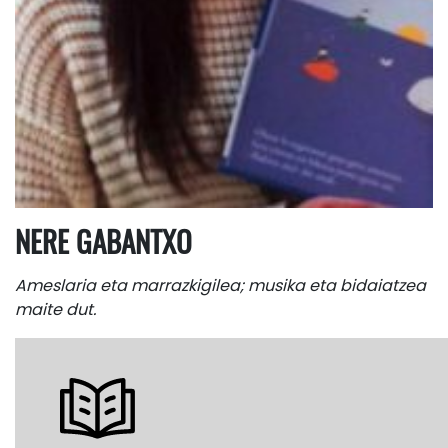
NERE GABANTXO
Ameslaria eta marrazkigilea; musika eta bidaiatzea
maite dut.