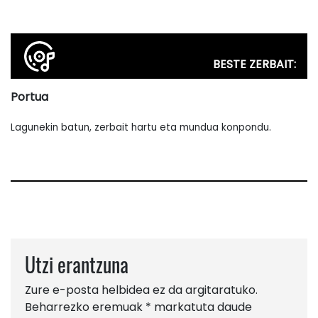
BESTE ZERBAIT:
Portua
Lagunekin batun, zerbait hartu eta mundua konpondu.
Utzi erantzuna
Zure e-posta helbidea ez da argitaratuko.
Beharrezko eremuak
*
markatuta daude