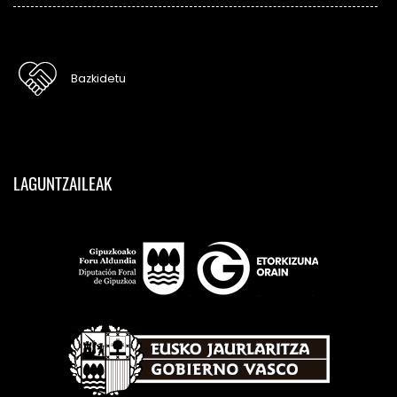
Bazkidetu
LAGUNTZAILEAK