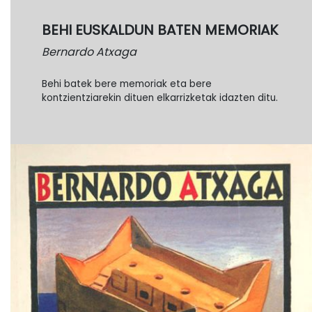
BEHI EUSKALDUN BATEN MEMORIAK
Bernardo Atxaga
Behi batek bere memoriak eta bere
kontzientziarekin dituen elkarrizketak idazten ditu.