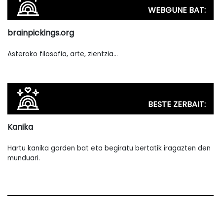
WEBGUNE BAT:
brainpickings.org
Asteroko filosofia, arte, zientzia…
BESTE ZERBAIT:
Kanika
Hartu kanika garden bat eta begiratu bertatik iragazten den
munduari.