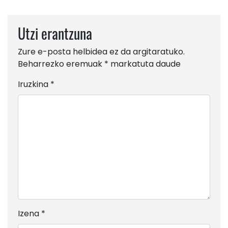
Utzi erantzuna
Zure e-posta helbidea ez da argitaratuko.
Beharrezko eremuak
*
markatuta daude
Iruzkina
*
Izena
*