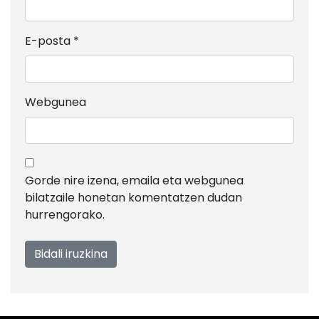
E-posta
*
Webgunea
Gorde nire izena, emaila eta webgunea
bilatzaile honetan komentatzen dudan
hurrengorako.