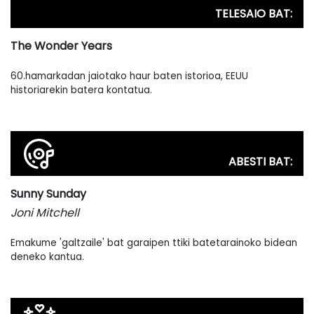
TELESAIO BAT:
The Wonder Years
60.hamarkadan jaiotako haur baten istorioa, EEUU
historiarekin batera kontatua.
ABESTI BAT:
Sunny Sunday
Joni Mitchell
Emakume 'galtzaile' bat garaipen ttiki batetarainoko bidean
deneko kantua.