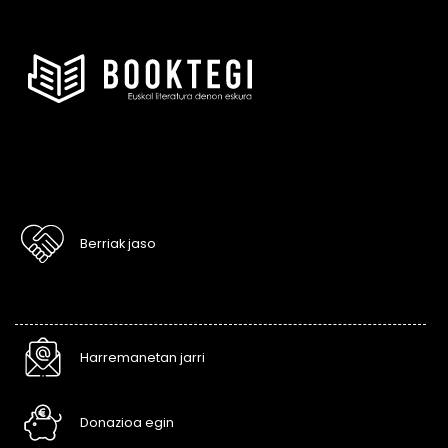
Berriak jaso
Harremanetan jarri
Donazioa egin