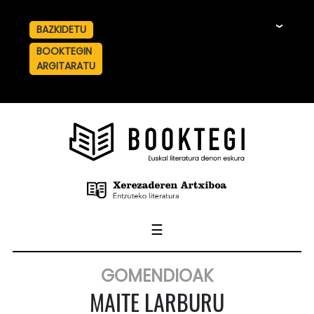
BAZKIDETU
☰
BOOKTEGIN
ARGITARATU
☰
GOMENDIOAK
MAITE LARBURU