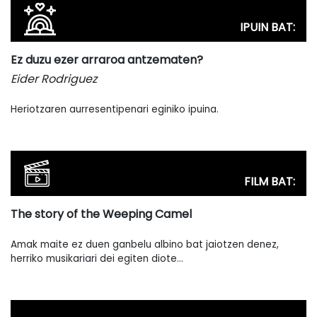
IPUIN BAT:
Ez duzu ezer arraroa antzematen?
Eider Rodriguez
Heriotzaren aurresentipenari eginiko ipuina.
FILM BAT:
The story of the Weeping Camel
Amak maite ez duen ganbelu albino bat jaiotzen denez,
herriko musikariari dei egiten diote…