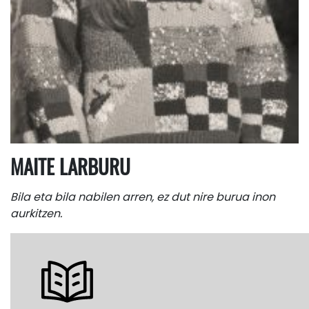
MAITE LARBURU
Bila eta bila nabilen arren, ez dut nire burua inon
aurkitzen.