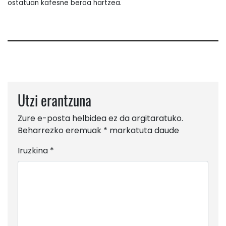
ostatuan kafesne beroa hartzea.
Utzi erantzuna
Zure e-posta helbidea ez da argitaratuko.
Beharrezko eremuak
*
markatuta daude
Iruzkina
*