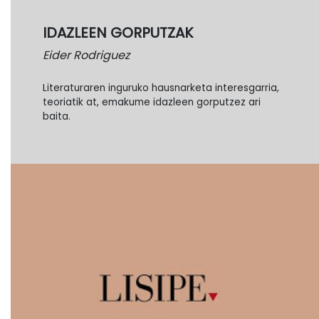
IDAZLEEN GORPUTZAK
Eider Rodriguez
Literaturaren inguruko hausnarketa interesgarria,
teoriatik at, emakume idazleen gorputzez ari
baita.