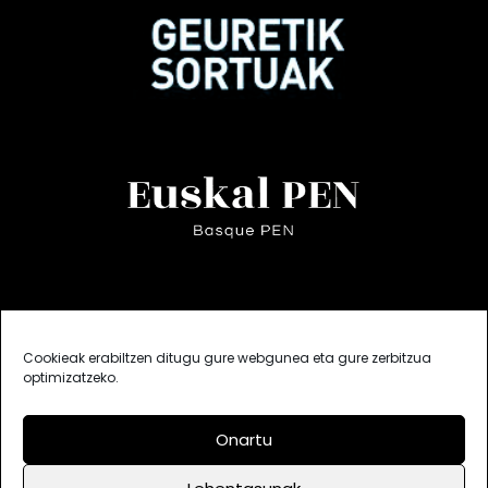
Cookieak erabiltzen ditugu gure webgunea eta gure zerbitzua
optimizatzeko.
Onartu