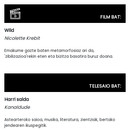
FILM BAT:
Wild
Nicolette Krebit
Emakume gazte baten metamorfosiaz ari da,
'zibilizazioa'rekin eten eta bizitza basatira buruz doana.
TELESAIO BAT:
Harri salda
Kanaldude
Astearteroko saioa, musika, literatura, zientziak, bertako
jendearen ikuspegitik.