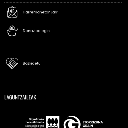
Harremanetan jarri
Donazioa egin
Bazkidetu
LAGUNTZAILEAK