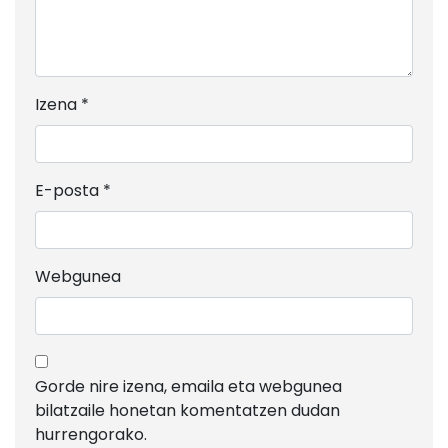
Izena
*
E-posta
*
Webgunea
Gorde nire izena, emaila eta webgunea
bilatzaile honetan komentatzen dudan
hurrengorako.