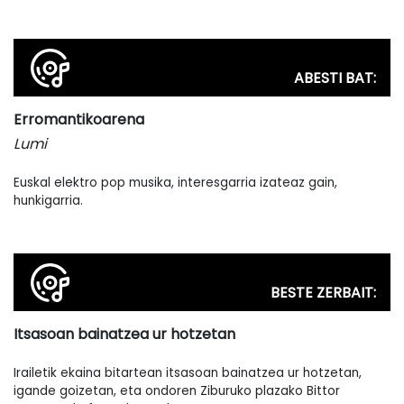
ABESTI BAT:
Erromantikoarena
Lumi
Euskal elektro pop musika, interesgarria izateaz gain,
hunkigarria.
BESTE ZERBAIT:
Itsasoan bainatzea ur hotzetan
Irailetik ekaina bitartean itsasoan bainatzea ur hotzetan,
igande goizetan, eta ondoren Ziburuko plazako Bittor