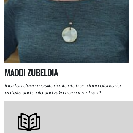
MADDI ZUBELDIA
Idazten duen musikaria, kantatzen duen olerkaria…
izateko sortu ala sortzeko izan al nintzen?