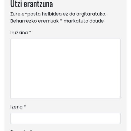
Utzi erantzuna
Zure e-posta helbidea ez da argitaratuko.
Beharrezko eremuak
*
markatuta daude
Iruzkina
*
Izena
*