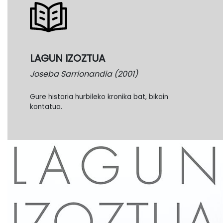
LAGUN IZOZTUA
Joseba Sarrionandia (2001)
Gure historia hurbileko kronika bat, bikain
kontatua.