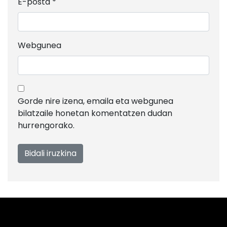
E-posta
*
Webgunea
Gorde nire izena, emaila eta webgunea
bilatzaile honetan komentatzen dudan
hurrengorako.