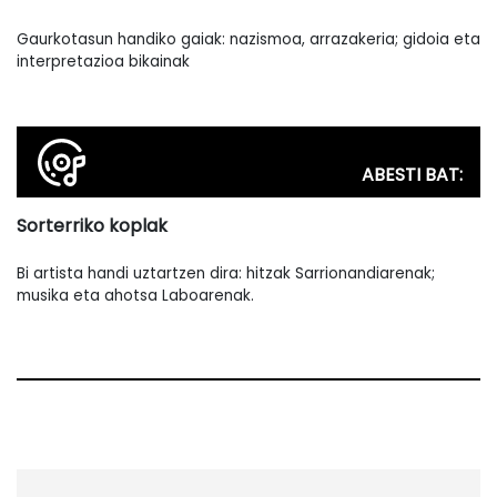
Gaurkotasun handiko gaiak: nazismoa, arrazakeria; gidoia eta
interpretazioa bikainak
ABESTI BAT:
Sorterriko koplak
Bi artista handi uztartzen dira: hitzak Sarrionandiarenak;
musika eta ahotsa Laboarenak.