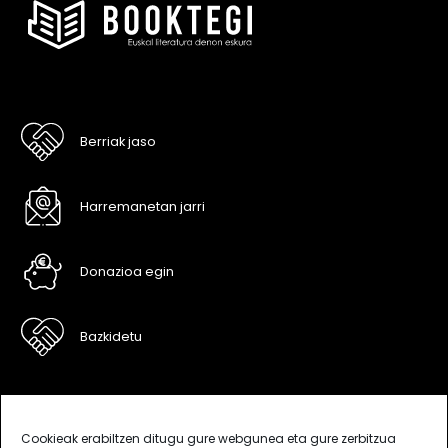
Berriak jaso
Harremanetan jarri
Donazioa egin
Bazkidetu
Cookieak erabiltzen ditugu gure webgunea eta gure zerbitzua