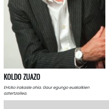
KOLDO ZUAZO
EHUko irakasle ohia. Gaur egungo euskalkien
aztertzailea.