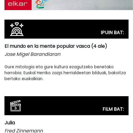
IPUIN BAT:
El mundo en la mente popular vasca (4 ale)
Jose Migel Barandiaran
Gure mitologia eta gure kultura ezagutzeko benetako
harrobia. Euskal Herriko zazpi herrialdeetan bilduak, bakoitza
bertako euskalkian.
FILM BAT:
Julia
Fred Zinnemann