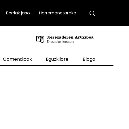
Berriak jaso
Harremanetarako
Gomendioak
Eguzkilore
Bloga