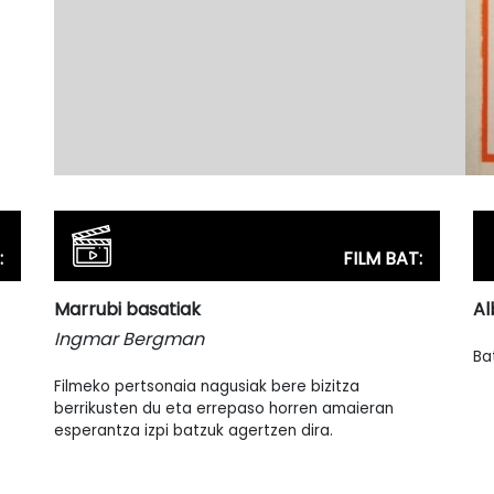
:
FILM BAT:
Marrubi basatiak
Al
Ingmar Bergman
Ba
Filmeko pertsonaia nagusiak bere bizitza
berrikusten du eta errepaso horren amaieran
esperantza izpi batzuk agertzen dira.