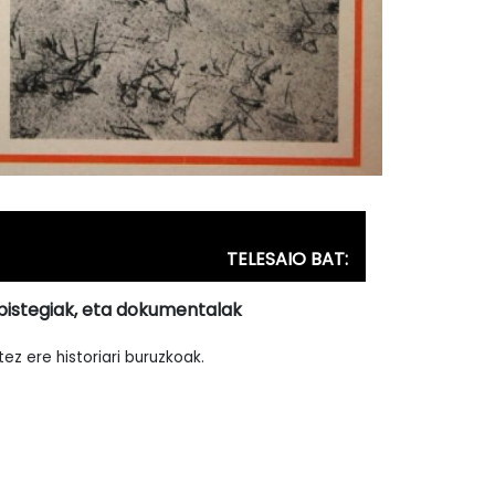
TELESAIO BAT:
bistegiak, eta dokumentalak
tez ere historiari buruzkoak.