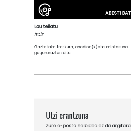
ABESTI BAT
Lau teilatu
Itoiz
Gaztetako freskura, anodioa(k)eta xalotasuna
gogorarazten ditu.
Utzi erantzuna
Zure e-posta helbidea ez da argitara