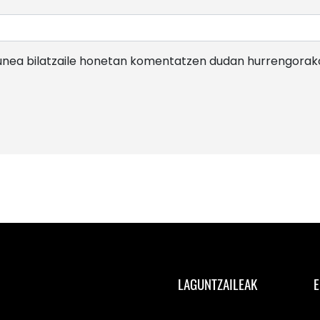
gunea bilatzaile honetan komentatzen dudan hurrengorak
LAGUNTZAILEAK
E