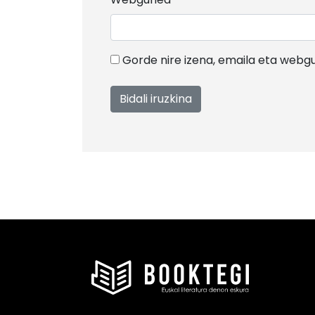
Gorde nire izena, emaila eta web