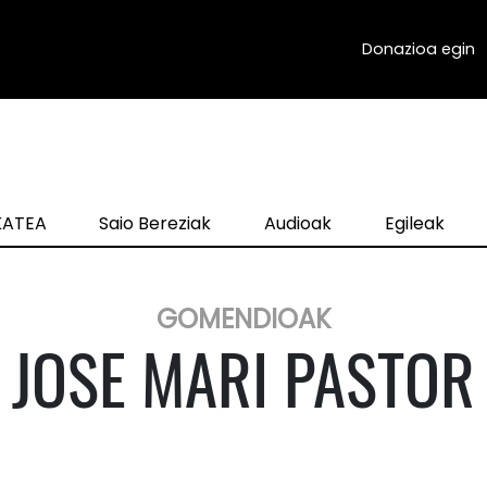
Donazioa egin
zKATEA
Saio Bereziak
Audioak
Egileak
GOMENDIOAK
JOSE MARI PASTOR