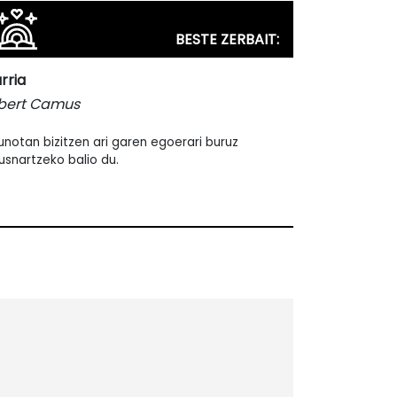
BESTE ZERBAIT:
urria
bert Camus
unotan bizitzen ari garen egoerari buruz
usnartzeko balio du.