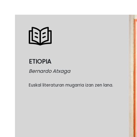
ETIOPIA
Bernardo Atxaga
Euskal literaturan mugarria izan zen lana.