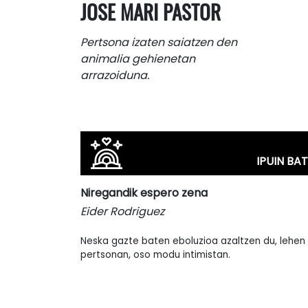
JOSE MARI PASTOR
Pertsona izaten saiatzen den
animalia gehienetan
arrazoiduna.
IPUIN BAT
Niregandik espero zena
Eider Rodriguez
Neska gazte baten eboluzioa azaltzen du, lehen
pertsonan, oso modu intimistan.