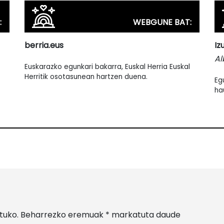
:
WEBGUNE BAT:
berria.eus
Iz
Al
Euskarazko egunkari bakarra, Euskal Herria Euskal
Herritik osotasunean hartzen duena.
Eg
ha
tuko.
Beharrezko eremuak
*
markatuta daude