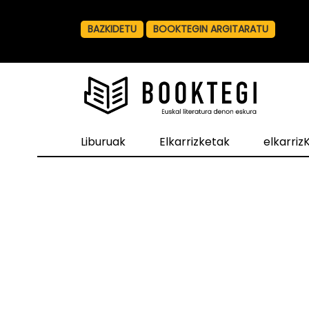
BAZKIDETU
BOOKTEGIN ARGITARATU
Liburuak
Elkarrizketak
elkarri