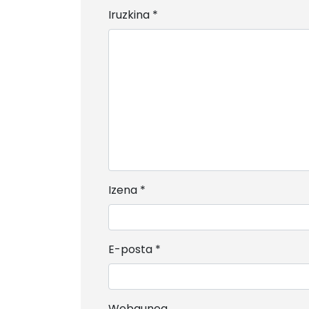
Iruzkina
*
Izena
*
E-posta
*
Webgunea