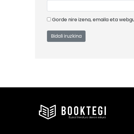
Gorde nire izena, emaila eta web