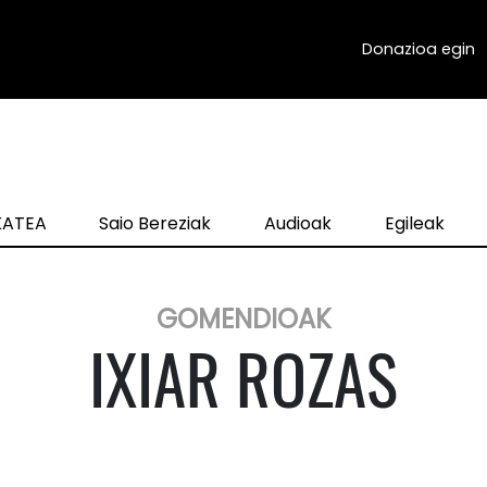
Donazioa egin
zKATEA
Saio Bereziak
Audioak
Egileak
GOMENDIOAK
IXIAR ROZAS