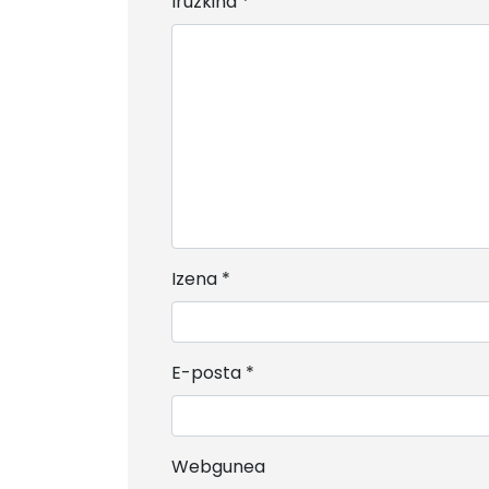
Iruzkina
*
Izena
*
E-posta
*
Webgunea