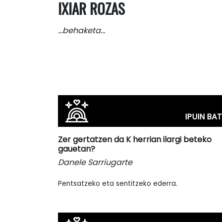
IXIAR ROZAS
…behaketa…
IPUIN BAT
Zer gertatzen da K herrian ilargi beteko
gauetan?
Danele Sarriugarte
Pentsatzeko eta sentitzeko ederra.