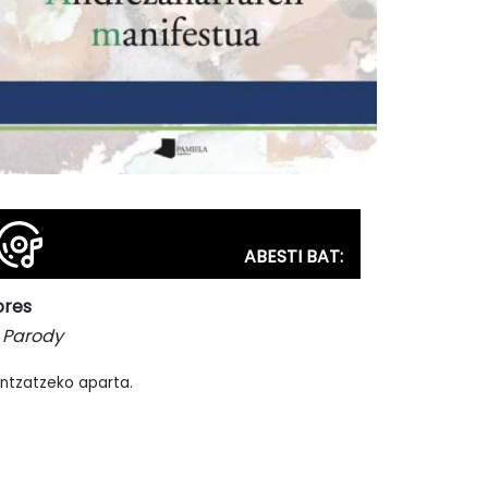
ABESTI BAT:
ores
 Parody
ntzatzeko aparta.