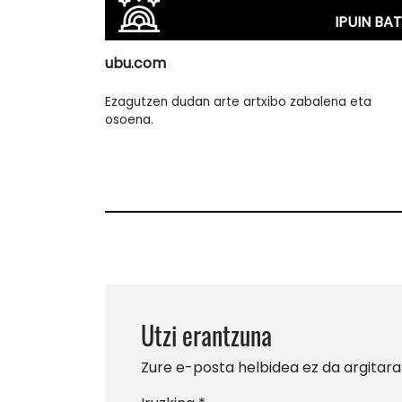
IPUIN BAT
ubu.com
Ezagutzen dudan arte artxibo zabalena eta
osoena.
Utzi erantzuna
Zure e-posta helbidea ez da argitara