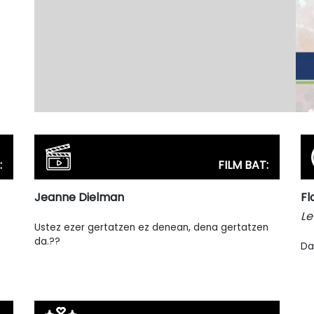
:
FILM BAT:
Jeanne Dielman
Fl
Le
Ustez ezer gertatzen ez denean, dena gertatzen
da.??
Da