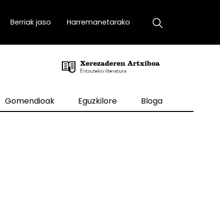
Berriak jaso
Harremanetarako
Gomendioak
Eguzkilore
Bloga