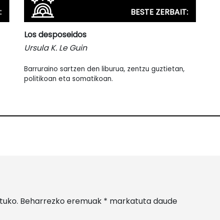
:
BESTE ZERBAIT:
Los desposeidos
Ursula K. Le Guin
Barruraino sartzen den liburua, zentzu guztietan,
politikoan eta somatikoan.
tuko.
Beharrezko eremuak
*
markatuta daude