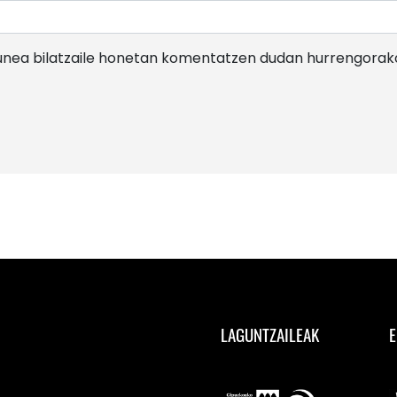
gunea bilatzaile honetan komentatzen dudan hurrengorak
LAGUNTZAILEAK
E