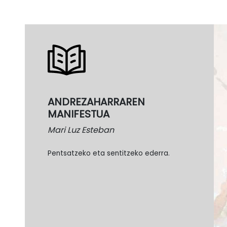
ANDREZAHARRAREN
MANIFESTUA
Mari Luz Esteban
Pentsatzeko eta sentitzeko ederra.