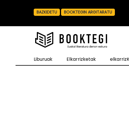
BAZKIDETU
BOOKTEGIN ARGITARATU
Liburuak
Elkarrizketak
elkarri