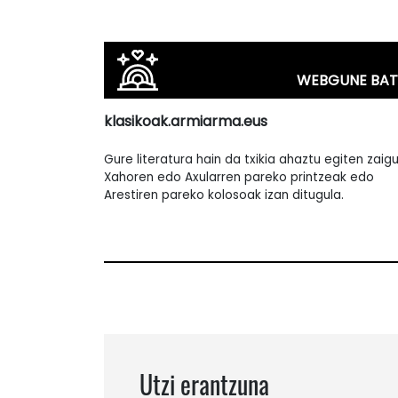
WEBGUNE BAT
klasikoak.armiarma.eus
Gure literatura hain da txikia ahaztu egiten zaigu
Xahoren edo Axularren pareko printzeak edo
Arestiren pareko kolosoak izan ditugula.
Utzi erantzuna