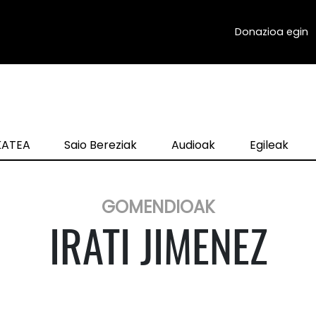
Donazioa egin
zKATEA
Saio Bereziak
Audioak
Egileak
GOMENDIOAK
IRATI JIMENEZ