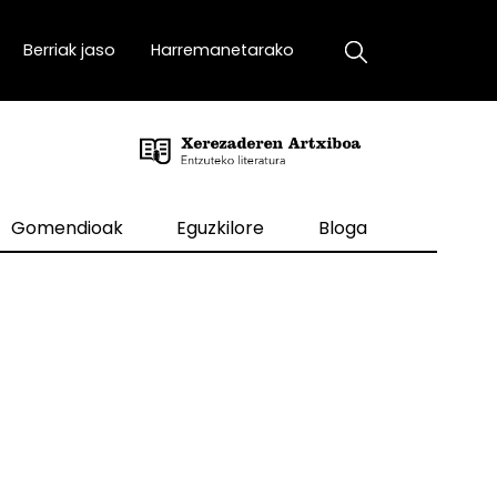
Berriak jaso
Harremanetarako
Gomendioak
Eguzkilore
Bloga