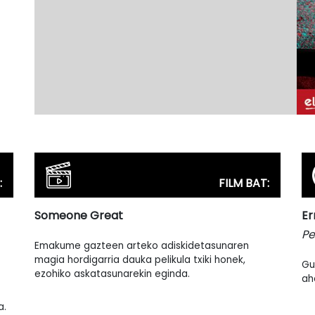
:
FILM BAT:
Someone Great
Er
Pe
Emakume gazteen arteko adiskidetasunaren
magia hordigarria dauka pelikula txiki honek,
Gu
ezohiko askatasunarekin eginda.
ah
a.