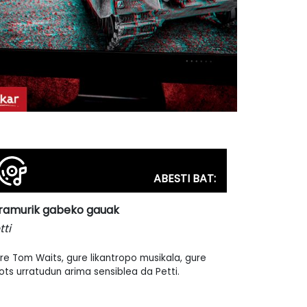
ABESTI BAT:
ramurik gabeko gauak
tti
re Tom Waits, gure likantropo musikala, gure
ots urratudun arima sensiblea da Petti.