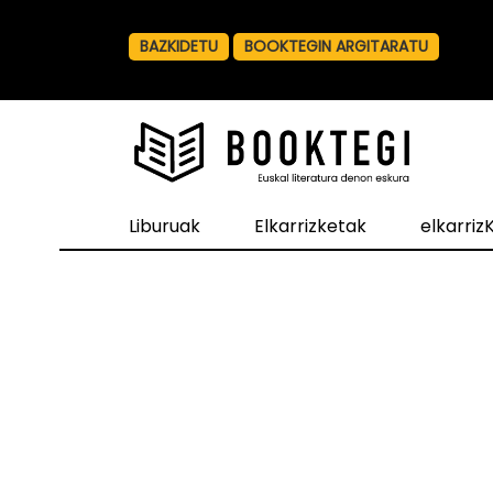
BAZKIDETU
BOOKTEGIN ARGITARATU
Liburuak
Elkarrizketak
elkarri