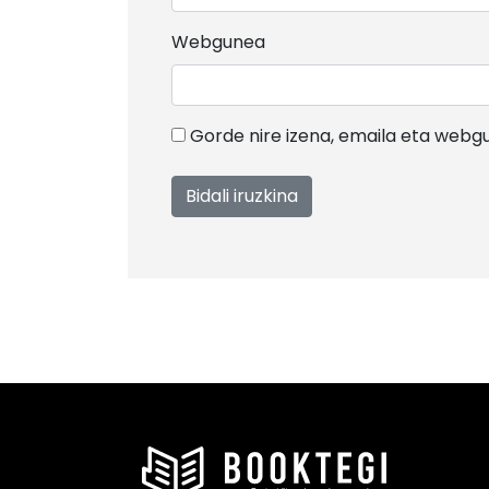
Webgunea
Gorde nire izena, emaila eta web