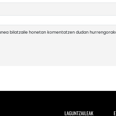
gunea bilatzaile honetan komentatzen dudan hurrengorak
LAGUNTZAILEAK
E