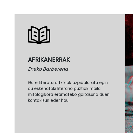
AFRIKANERRAK
Eneko Barberena
Gure literatura txikiak azpibaloratu egin
du eskenatoki literario guztiak maila
mitologikora eramateko gaitasuna duen
kontakizun eder hau.