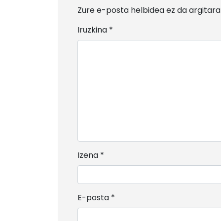
Zure e-posta helbidea ez da argitara
Iruzkina
*
Izena
*
E-posta
*