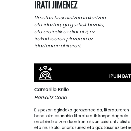
IRATI JIMENEZ
Umetan hasi nintzen irakurtzen
eta idazten, gu guztiok bezala,
eta oraindik ez diot utzi, ez
irakurtzearen plazerari ez
idaztearen ohiturari.
IPUIN BAT
Camarillo Brillo
Harkaitz Cano
Bizipozari egindako gorazarrea da, literaturaren
benetako esanahia literaturatik kanpo dagoela
erreibindikatzen duen kontakizun existentzialista
eta musikala, anaitasunez eta gizatasunez bete