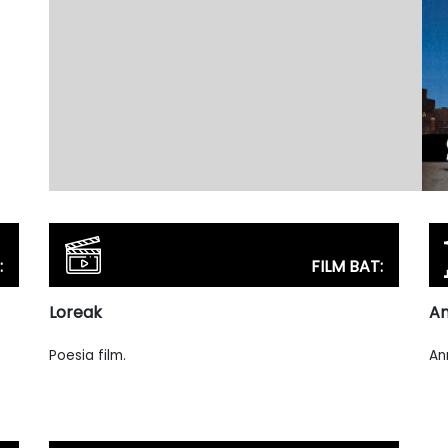
:
FILM BAT:
Loreak
An
Poesia film.
An