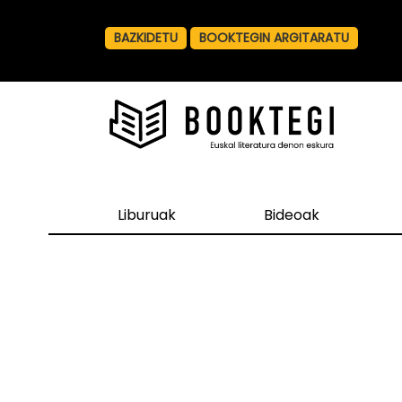
BAZKIDETU
BOOKTEGIN ARGITARATU
Liburuak
Bideoak