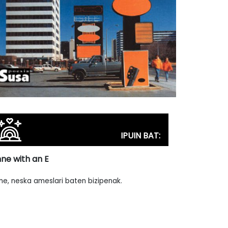
IPUIN BAT:
ne with an E
ne, neska ameslari baten bizipenak.