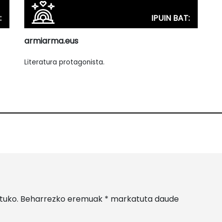
:
IPUIN BAT:
armiarma.eus
Literatura protagonista.
tuko.
Beharrezko eremuak
*
markatuta daude