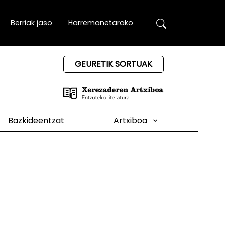
Berriak jaso
Harremanetarako
GEURETIK SORTUAK
Bazkideentzat
Artxiboa