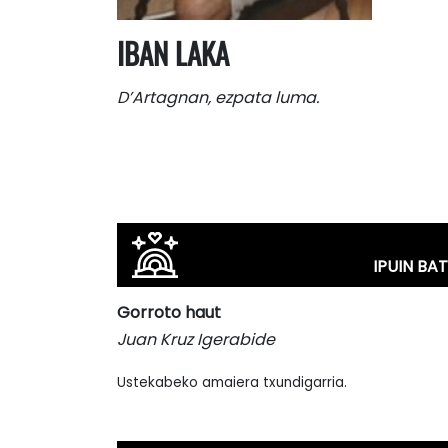
IBAN LAKA
D’Artagnan, ezpata luma.
IPUIN BAT
Gorroto haut
Juan Kruz Igerabide
Ustekabeko amaiera txundigarria.