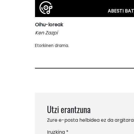
ABESTI BAT
Oihu-loreak
Ken Zazpi
Etorkinen drama.
Utzi erantzuna
Zure e-posta helbidea ez da argitara
Iruzkina
*