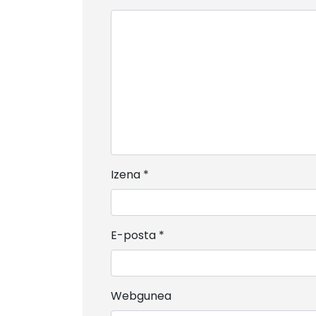
Izena
*
E-posta
*
Webgunea