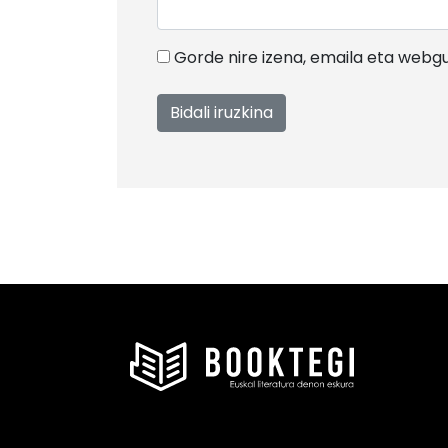
Gorde nire izena, emaila eta web