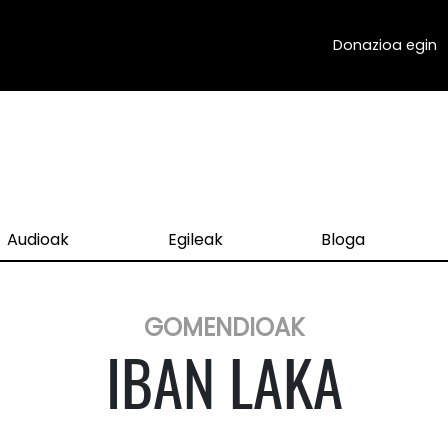
Donazioa egin
Audioak
Egileak
Bloga
GOMENDIOAK
IBAN LAKA