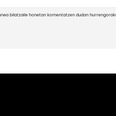
gunea bilatzaile honetan komentatzen dudan hurrengorak