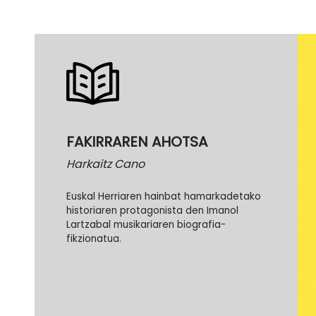
FAKIRRAREN AHOTSA
Harkaitz Cano
Euskal Herriaren hainbat hamarkadetako
historiaren protagonista den Imanol
Lartzabal musikariaren biografia-
fikzionatua.