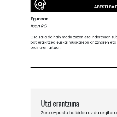
ABESTI BAT
Egunean
Ibon RG
Oso zaila da hain modu zuzen eta indartsuan zub
bat eraikitzea euskal musikarebn antzinaren eta
orainaren artean.
Utzi erantzuna
Zure e-posta helbidea ez da argitara