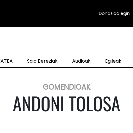
Donazioa egin
zKATEA
Saio Bereziak
Audioak
Egileak
GOMENDIOAK
ANDONI TOLOSA