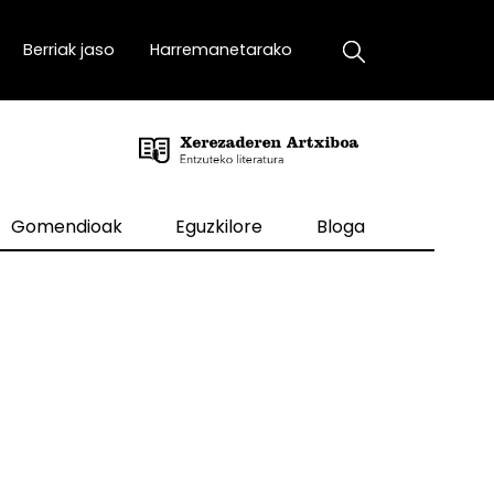
Berriak jaso
Harremanetarako
Gomendioak
Eguzkilore
Bloga