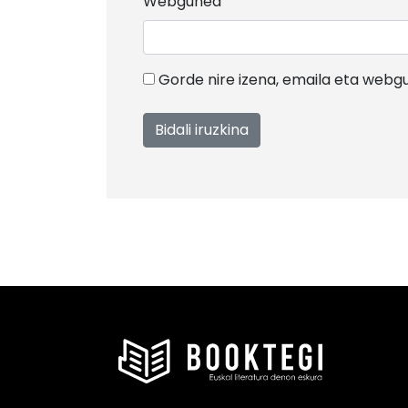
Webgunea
Gorde nire izena, emaila eta web