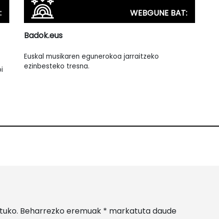
:
WEBGUNE BAT:
Badok.eus
Euskal musikaren egunerokoa jarraitzeko
ezinbesteko tresna.
i
tuko.
Beharrezko eremuak
*
markatuta daude