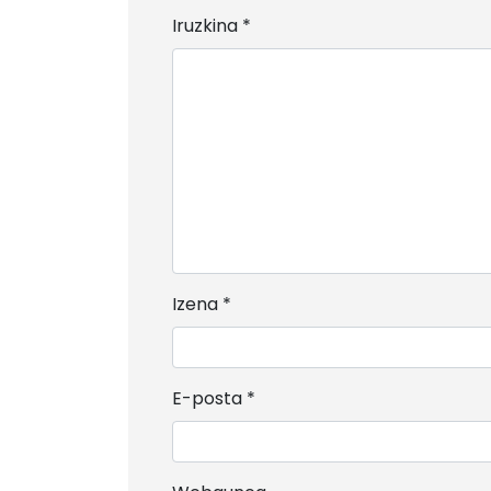
Iruzkina
*
Izena
*
E-posta
*