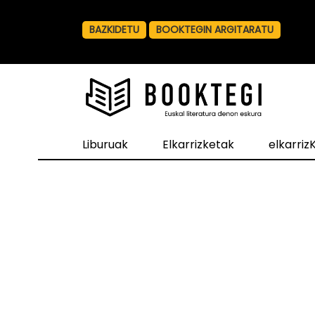
BAZKIDETU
BOOKTEGIN ARGITARATU
Liburuak
Elkarrizketak
elkarri