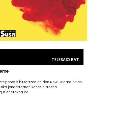
TELESAIO BAT:
reme
ntsipenetik birsortzen ari den New Orleans hirian
sika jendartearen kohesio tresna
gusienetakoa da.