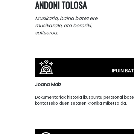
ANDONI TOLOSA
Musikaria, baina batez ere
musikazale, eta bereziki,
saltseroa.
IPUIN BAT
Joana Maiz
Dokumentariak historia ikuspuntu pertsonal bate
kontatzeko duen setaren kronika miketza da.