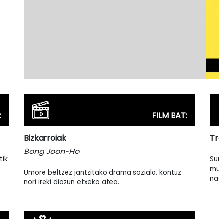
:
FILM BAT:
Bizkarroiak
T
Bong Joon-Ho
tik
Su
mu
Umore beltzez jantzitako drama soziala, kontuz
na
nori ireki diozun etxeko atea.