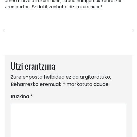
Umea nintzela irakurri nuen, istorio harrigarriak kontatzen
ziren bertan. Ez dakit zenbat aldiz irakurri nuen!
Utzi erantzuna
Zure e-posta helbidea ez da argitaratuko.
Beharrezko eremuak
*
markatuta daude
Iruzkina
*