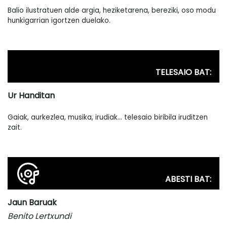
Balio ilustratuen alde argia, heziketarena, bereziki, oso modu
hunkigarrian igortzen duelako.
TELESAIO BAT:
Ur Handitan
Gaiak, aurkezlea, musika, irudiak... telesaio biribila iruditzen
zait.
ABESTI BAT:
Jaun Baruak
Benito Lertxundi