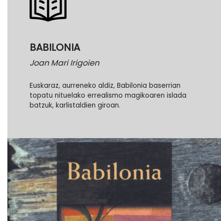
BABILONIA
Joan Mari Irigoien
Euskaraz, aurreneko aldiz, Babilonia baserrian
topatu nituelako errealismo magikoaren islada
batzuk, karlistaldien giroan.