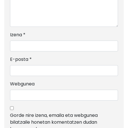
Izena
*
E-posta
*
Webgunea
Gorde nire izena, emaila eta webgunea
bilatzaile honetan komentatzen dudan