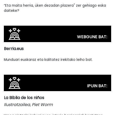
“Eta maita herria, üken dezadan plazera" zer gehiago eska
daiteke?
WEBGUNE BAT:
Berria.eus
Munduari euskaraz eta kalitatez irekitako leiho bat.
IPUIN BAT:
La Biblia de los niños
Ilustratzailea, Piet Worm