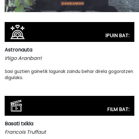
IPUIN BAT:
Astronauta
Iñigo Aranbarri
Sasi guztien gainetik lagunak zaindu behar direla gogoratzen
digulako.
FILM BAT:
Basati txikia
Francois Truffaut