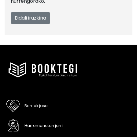
hurrengorako.
Berriak jaso
Harremanetan jarri