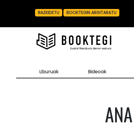
BAZKIDETU
BOOKTEGIN ARGITARATU
Liburuak
Bideoak
ANA