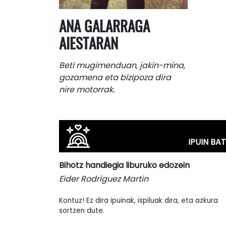
ANA GALARRAGA
AIESTARAN
Beti mugimenduan, jakin-mina,
gozamena eta bizipoza dira
nire motorrak.
IPUIN BAT
Bihotz handiegia liburuko edozein
Eider Rodriguez Martin
Kontuz! Ez dira ipuinak, ispiluak dira, eta azkura
sortzen dute.