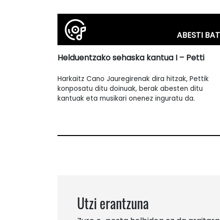
ABESTI BAT
Helduentzako sehaska kantua I – Petti
Harkaitz Cano Jauregirenak dira hitzak, Pettik
konposatu ditu doinuak, berak abesten ditu
kantuak eta musikari onenez inguratu da.
Utzi erantzuna