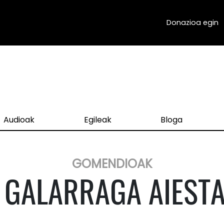
Donazioa egin
Audioak
Egileak
Bloga
GOMENDIOAK
 GALARRAGA AIEST