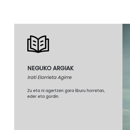
NEGUKO ARGIAK
Irati Elorrieta Agirre
Zu eta ni agertzen gara liburu horretan,
eder eta gordin.