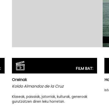
:
FILM BAT:
Oreinak
Ha
Koldo Almandoz de la Cruz
Ist
Klaseak, paisaiak, jatorriak, kulturak, generoak
gurutzatzen diren leku horretan.