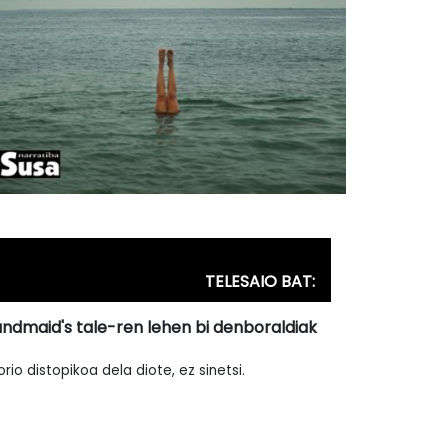
TELESAIO BAT:
ndmaid's tale-ren lehen bi denboraldiak
orio distopikoa dela diote, ez sinetsi.