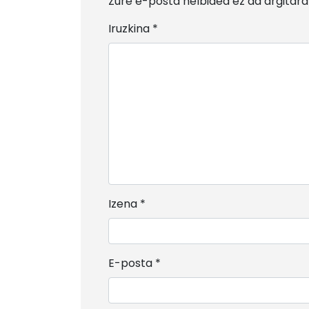
Zure e-posta helbidea ez da argitara
Iruzkina
*
Izena
*
E-posta
*