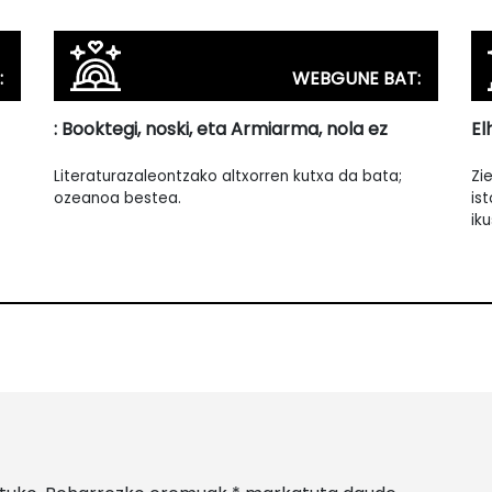
:
WEBGUNE BAT:
: Booktegi, noski, eta Armiarma, nola ez
El
Literaturazaleontzako altxorren kutxa da bata;
Zi
ozeanoa bestea.
is
ik