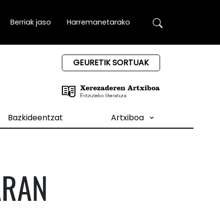
Berriak jaso
Harremanetarako
GEURETIK SORTUAK
Bazkideentzat
Artxiboa
ARAN