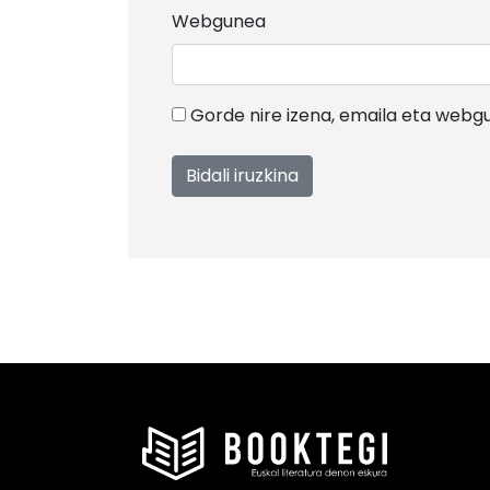
Webgunea
Gorde nire izena, emaila eta web