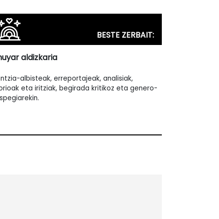
BESTE ZERBAIT:
huyar aldizkaria
entzia-albisteak, erreportajeak, analisiak,
torioak eta iritziak, begirada kritikoz eta genero-
uspegiarekin.