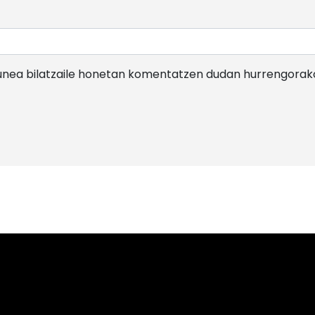
gunea bilatzaile honetan komentatzen dudan hurrengorak