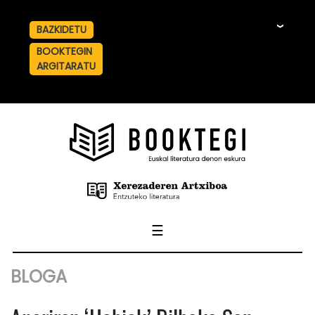
BAZKIDETU
☰
BOOKTEGIN
ARGITARATU
☰
BLOGA