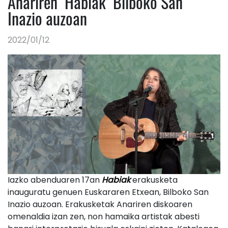
Anariren ‘Habiak’ Bilboko San
Inazio auzoan
2022/01/12
Iazko abenduaren 17an
Habiak
erakusketa
inauguratu genuen Euskararen Etxean, Bilboko San
Inazio auzoan. Erakusketak Anariren diskoaren
omenaldia izan zen, non hamaika artistak abesti