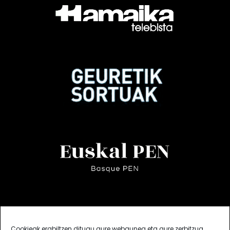
Cookieak erabiltzen ditugu gure webgunea eta gure zerbitzua