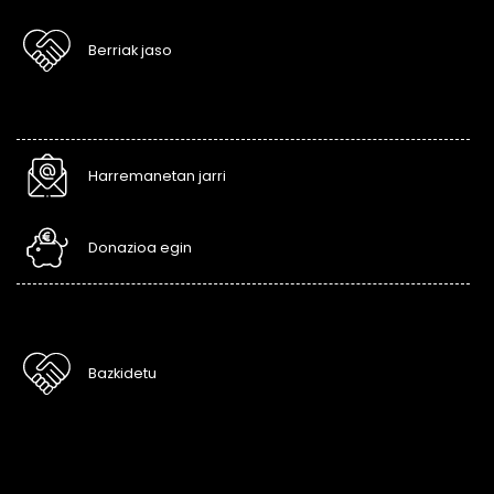
Berriak jaso
Harremanetan jarri
Donazioa egin
Bazkidetu