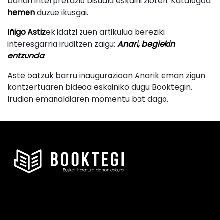
banari interpretazio bisuala eskaini zioten. Katalogoa
hemen
duzue ikusgai.
Iñigo Astiz
ek idatzi zuen artikulua bereziki
interesgarria iruditzen zaigu:
Anari, begiekin
entzunda
.
Aste batzuk barru inaugurazioan Anarik eman zigun
kontzertuaren bideoa eskainiko dugu Booktegin.
Irudian emanaldiaren momentu bat dago.