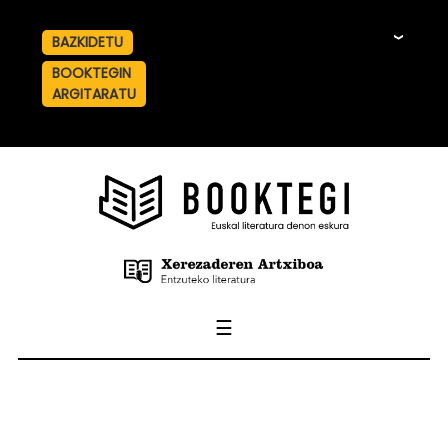
BAZKIDETU
☰
BOOKTEGIN
ARGITARATU
☰