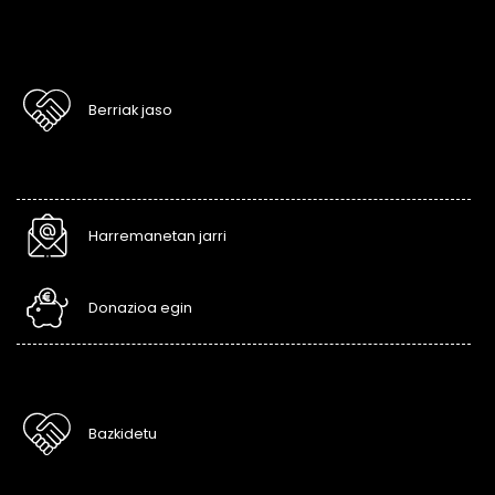
Berriak jaso
Harremanetan jarri
Donazioa egin
Bazkidetu