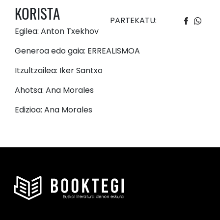
KORISTA
PARTEKATU:
Egilea: Anton Txekhov
Generoa edo gaia: ERREALISMOA
Itzultzailea: Iker Santxo
Ahotsa: Ana Morales
Edizioa: Ana Morales