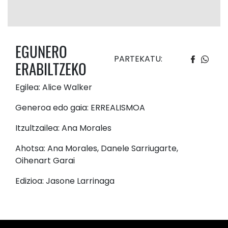
EGUNERO
PARTEKATU:
ERABILTZEKO
Egilea: Alice Walker
Generoa edo gaia: ERREALISMOA
Itzultzailea: Ana Morales
Ahotsa: Ana Morales, Danele Sarriugarte,
Oihenart Garai
Edizioa: Jasone Larrinaga