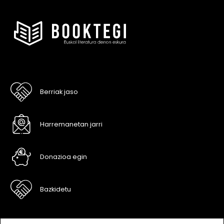
Berriak jaso
Harremanetan jarri
Donazioa egin
Bazkidetu