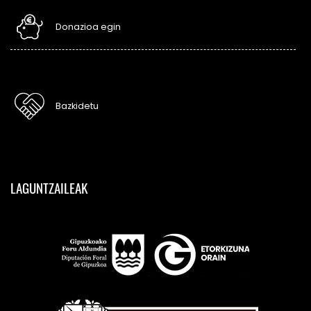
Donazioa egin
Bazkidetu
LAGUNTZAILEAK