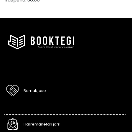
Berriak jaso
Harremanetan jarri