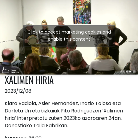
Click to accept marketing cookies and
enable this content
XALIMEN HIRIA
2023/12/08
Klara Badiola, Asier Hernandez, Inazio Tolosa eta
Dorleta Urretabizkaiak Fito Rodriguezen ‘Xalimen
hiria’ interpretatu zuten 2023ko azaroaren 24an,
Donostiako Teila Fabrikan.
Iraupena: 36:00