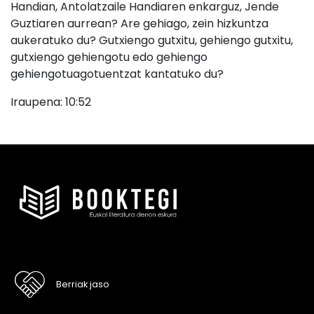
Handian, Antolatzaile Handiaren enkarguz, Jende
Guztiaren aurrean? Are gehiago, zein hizkuntza
aukeratuko du? Gutxiengo gutxitu, gehiengo gutxitu,
gutxiengo gehiengotu edo gehiengo
gehiengotuagotuentzat kantatuko du?
Iraupena: 10:52
Berriak jaso