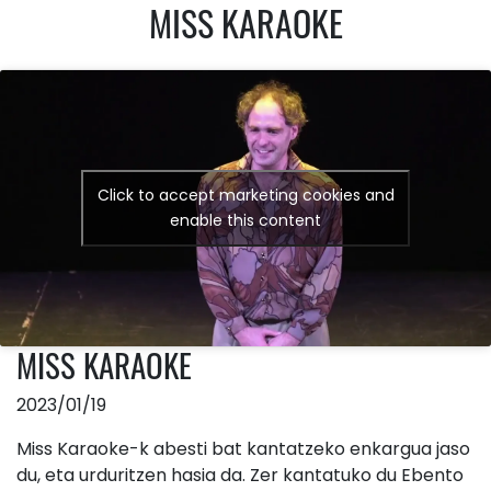
MISS KARAOKE
Click to accept marketing cookies and
enable this content
MISS KARAOKE
2023/01/19
Miss Karaoke-k abesti bat kantatzeko enkargua jaso
du, eta urduritzen hasia da. Zer kantatuko du Ebento