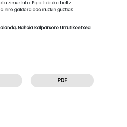
eta zimurtuta. Pipa tabako beltz
 nire galdera edo iruzkin guztiak
tralanda, Nahaia Kalparsoro Urrutikoetxea
PDF