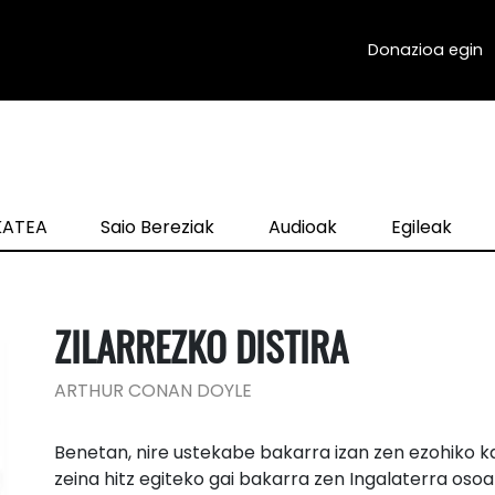
Donazioa egin
zKATEA
Saio Bereziak
Audioak
Egileak
ZILARREZKO DISTIRA
ARTHUR CONAN DOYLE
Benetan, nire ustekabe bakarra izan zen ezohiko k
zeina hitz egiteko gai bakarra zen Ingalaterra oso