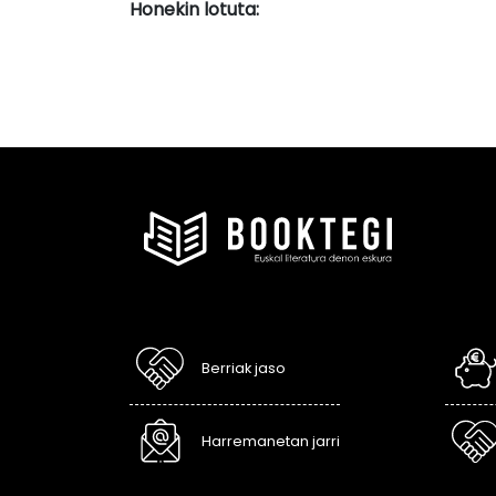
Honekin lotuta:
Berriak jaso
Harremanetan jarri