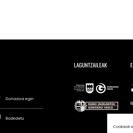
LAGUNTZAILEAK
E
Donazioa egin
Bazkidetu
Cookieak e