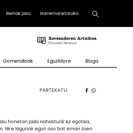
Berriak jaso
Harremanetarako
Gomendioak
Eguzkilore
Bloga
PARTEKATU:
asu honetan jada nahasturik ez egotea,
an. Nire lagunak egun oso bat eman zuen