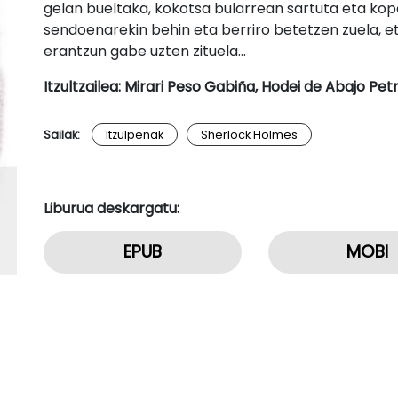
gelan bueltaka, kokotsa bularrean sartuta eta kop
sendoenarekin behin eta berriro betetzen zuela, eta
erantzun gabe uzten zituela…
Itzultzailea: Mirari Peso Gabiña, Hodei de Abajo Pe
Sailak:
Itzulpenak
Sherlock Holmes
Liburua deskargatu:
EPUB
MOBI