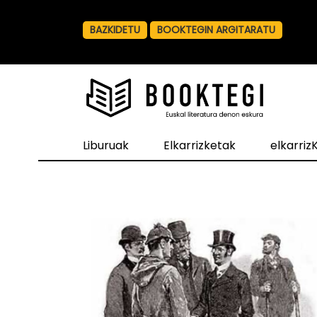
BAZKIDETU
BOOKTEGIN ARGITARATU
Liburuak
Elkarrizketak
elkarri