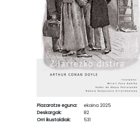
Plazaratze eguna:
ekaina 2025
Deskargak:
82
Orri ikustaldiak:
531