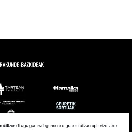
RAKUNDE-BAZKIDEAK
rabiltzen ditugu gure webgunea eta gure zerbitzua optimizatzeko.