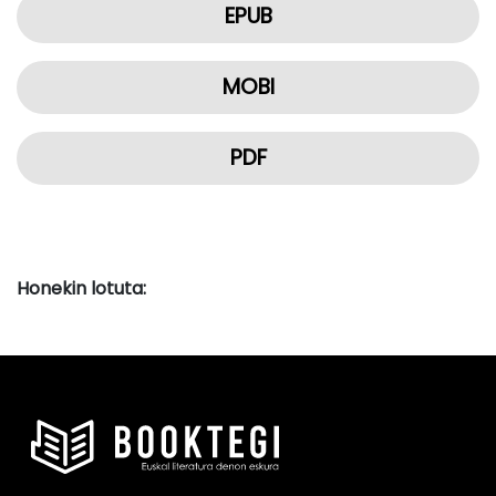
EPUB
MOBI
PDF
Honekin lotuta: