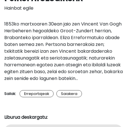
Hainbat egile
1853ko martxoaren 30ean jaio zen Vincent Van Gogh
Herbeheren hegoaldeko Groot-Zundert herrian,
Brabanteko iparraldean. Eliza Erreformatuko abade
baten semea zen. Pertsona barnerakoia zen;
txikitatik bereizi izan zen Vincent bakardaderako
zaletasunagatik eta seriotasunagatik; naturarekin
harremanean egotea zuen atsegin eta ibilaldi luzeak
egiten zituen baso, zelai edo soroetan zehar, bakarka
zein senide edo lagunen batekin…
Sailak:
Erreportajeak
Saiakera
Liburua deskargatu: