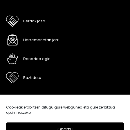
Berriak jaso
Harremanetan jarri
Donazioa egin
Bazkidetu
Cookieak erabiltzen ditugu gure webgunea eta gure zerbitzua
optimizatzeko.
Onartu