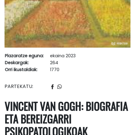
Plazaratze eguna:
ekaina 2023
Deskargak:
264
Orri ikustaldiak:
1770
PARTEKATU:
VINCENT VAN GOGH: BIOGRAFIA
ETA BEREIZGARRI
PSIKOPATOLOGIKOAK