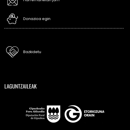
Donazioa egin
Bazkidetu
LAGUNTZAILEAK