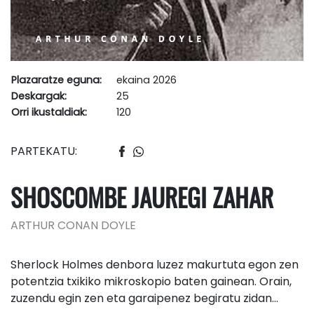
Plazaratze eguna:
ekaina 2026
Deskargak:
25
Orri ikustaldiak:
120
PARTEKATU:
SHOSCOMBE JAUREGI ZAHAR
ARTHUR CONAN DOYLE
Sherlock Holmes denbora luzez makurtuta egon zen
potentzia txikiko mikroskopio baten gainean. Orain,
zuzendu egin zen eta garaipenez begiratu zidan…