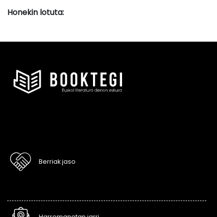
Honekin lotuta:
Berriak jaso
Harremanetan jarri