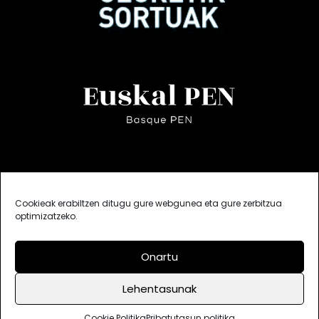
Cookieak erabiltzen ditugu gure webgunea eta gure zerbitzua
optimizatzeko.
Onartu
Lehentasunak
Bisitak: 639705
Deskargak: 341784
Cookie Politika
Lege oharra
Pribatutasun politika
Cookie Politika
Pribatutasun politika