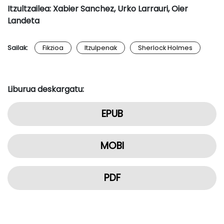
Itzultzailea: Xabier Sanchez, Urko Larrauri, Oier
Landeta
Sailak:
Fikzioa
Itzulpenak
Sherlock Holmes
Liburua deskargatu:
EPUB
MOBI
PDF