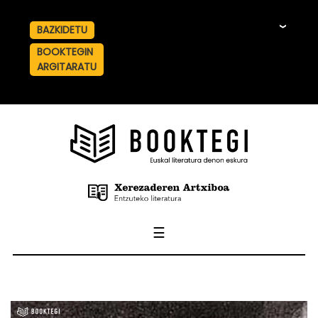
BAZKIDETU
☰
BOOKTEGIN
ARGITARATU
☰